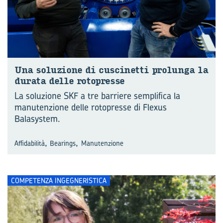
Una so­lu­zio­ne di cu­sci­net­ti pro­lun­ga la
du­ra­ta delle ro­to­pres­se
La soluzione SKF a tre barriere semplifica la
manutenzione delle rotopresse di Flexus
Balasystem.
,
,
Affidabilità
Bearings
Manutenzione
COMPETENZA INGEGNERISTICA