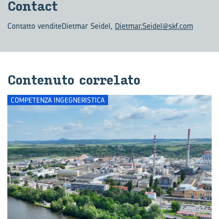
Con­tact
Contatto vendite
Dietmar Seidel,
Dietmar.Seidel@skf.com
Con­te­nu­to cor­re­la­to
COMPETENZA INGEGNERISTICA