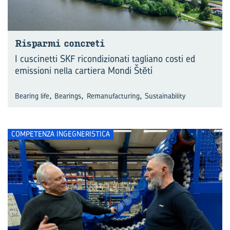
Ri­spar­mi con­cre­ti
I cuscinetti SKF ricondizionati tagliano costi ed
emissioni nella cartiera Mondi Štĕtí
,
,
,
Bearing life
Bearings
Remanufacturing
Sustainability
COMPETENZA INGEGNERISTICA