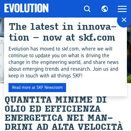
×
The la­te­st in in­no­va­
tion – now at skf.com
Evolution has moved to skf.com, where we will
continue to update you on what is driving the
change in the engineering world, and share news
about emerging trends and research. Join us and
keep in touch with all things SKF!
COMPETENZA INGEGNERISTICA
Read more at SKF Newsroom
QUANTITÀ MI­NI­ME DI
OLIO ED EF­FI­CIEN­ZA
ENER­GE­TI­CA NEI MAN­
DRI­NI AD ALTA VELOCITÀ