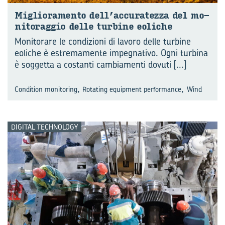
Mi­glio­ra­men­to dell’ac­cu­ra­tez­za del mo­
ni­to­rag­gio delle tur­bi­ne eo­li­che
Monitorare le condizioni di lavoro delle turbine
eoliche è estremamente impegnativo. Ogni turbina
è soggetta a costanti cambiamenti dovuti
[...]
,
,
Condition monitoring
Rotating equipment performance
Wind
DIGITAL TECHNOLOGY