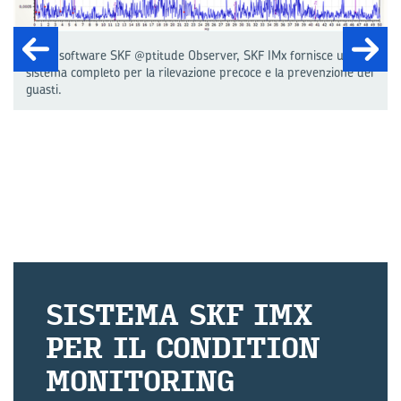
Con il software SKF @ptitude Observer, SKF IMx fornisce un
sistema completo per la rilevazione precoce e la prevenzione dei
guasti.
SI­STE­MA SKF IMX
PER IL CON­DI­TION
MO­NI­TO­RING