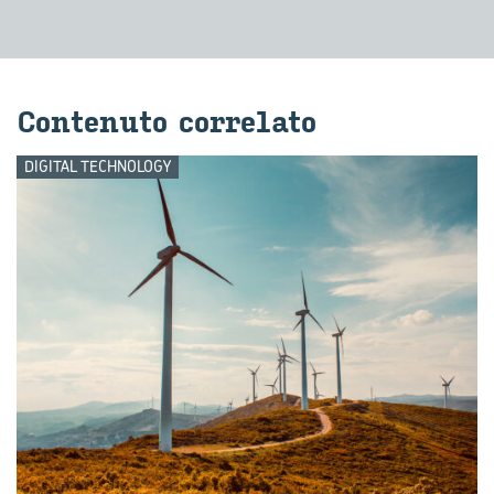
Con­te­nu­to cor­re­la­to
DIGITAL TECHNOLOGY