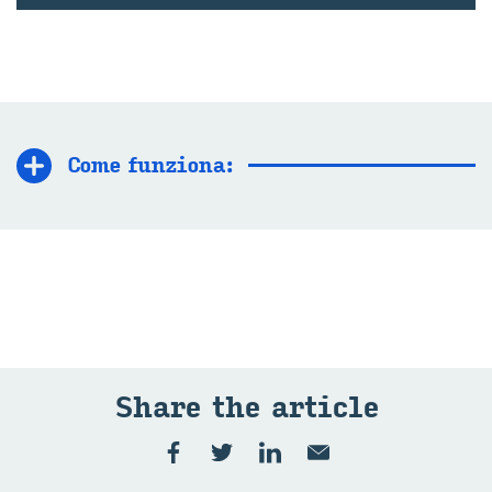
Come fun­zio­na:
Share the ar­ti­cle