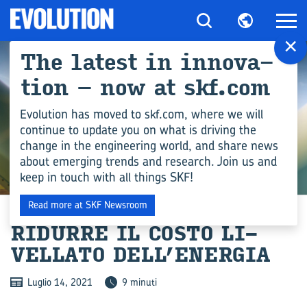
×
The la­te­st in in­no­va­
tion – now at skf.com
Evolution has moved to skf.com, where we will
continue to update you on what is driving the
change in the engineering world, and share news
about emerging trends and research. Join us and
keep in touch with all things SKF!
TECNOLOGIA DIGITALE
Read more at SKF Newsroom
RI­DUR­RE IL COSTO LI­
VEL­LA­TO DELL’ENER­GIA
Luglio 14, 2021
9 minuti