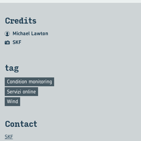
Cre­di­ts
Michael Lawton
SKF
tag
Condition monitoring
Servizi online
Wind
Con­tact
SKF