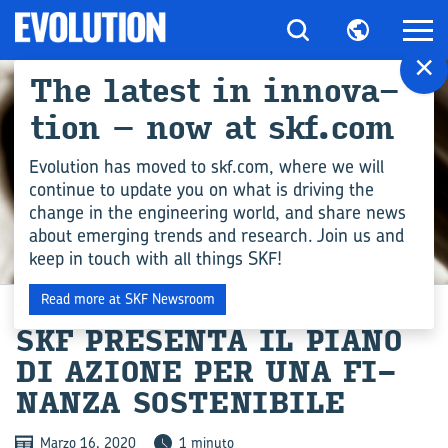
×
The la­te­st in in­no­va­
tion – now at skf.com
Evolution has moved to skf.com, where we will
continue to update you on what is driving the
change in the engineering world, and share news
about emerging trends and research. Join us and
keep in touch with all things SKF!
NOTIZIE
Read more at SKF Newsroom
SKF PRE­SEN­TA IL PIANO
DI AZIO­NE PER UNA FI­
NAN­ZA SO­STE­NI­BI­LE
Marzo 16, 2020
1 minuto