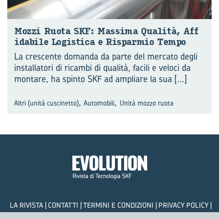
Mozzi Ruota SKF: Mas­si­ma Qualità, Af­f
i­da­bi­le Lo­gi­sti­ca e Ri­spar­mio Tempo
La crescente domanda da parte del mercato degli
installatori di ricambi di qualità, facili e veloci da
montare, ha spinto SKF ad ampliare la sua
[...]
,
,
Altri (unità cuscinetto)
Automobili
Unità mozzo ruota
LA RIVISTA
CONTATTI
TERMINI E CONDIZIONI
PRIVACY POLICY
COOKIES