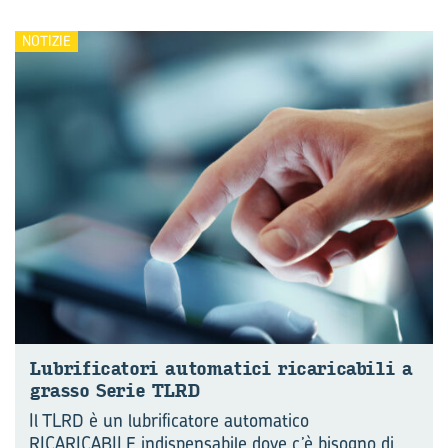
NOTIZIE
Lu­bri­fi­ca­to­ri au­to­ma­ti­ci ri­ca­ri­ca­bi­li a
gras­so Serie TLRD
Il TLRD è un lubrificatore automatico
RICARICABILE indispensabile dove c’è bisogno di