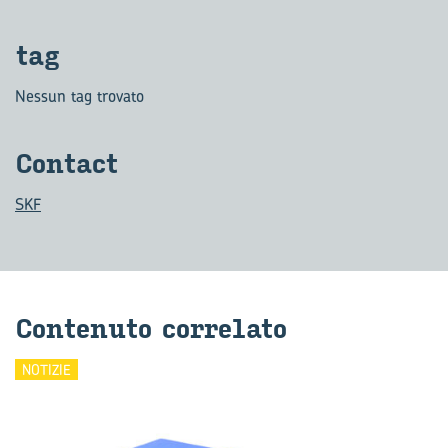
tag
Nessun tag trovato
Con­tact
SKF
Con­te­nu­to cor­re­la­to
NOTIZIE