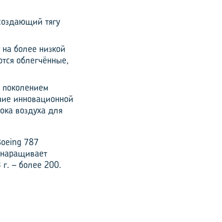
 создающий тягу
 на более низкой
ются облегчённые,
м поколением
ичие инновационной
ока воздуха для
Boeing 787
n наращивает
 г. – более 200.