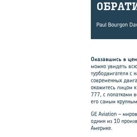
ОБ­РА­
Paul Bourgon Dav
Оказавшись в цен
можно увидеть всю
турбодвигателя с 
современных двига
окажитесь лицом к 
777, с лопатками в
его самым крупным
GE Aviation – мир
однин из 10 произ
Америке.