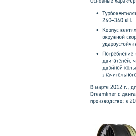
Основные характер
Турбовентиля
240–340 кН.
Корпус вентил
окружной скор
удароустойчи
Потребление 
двигателей, ч
двойной коль
значительного
В марте 2012 г., д
Dreamliner с двига
производство; в 20