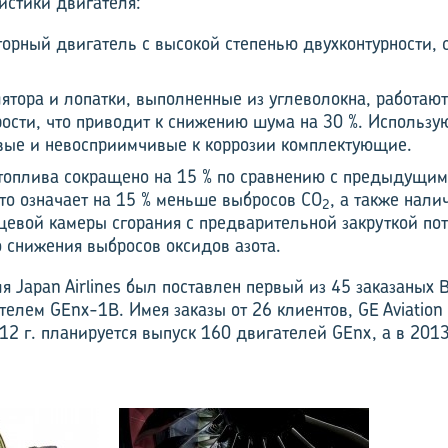
истики двигателя:
торный двигатель с высокой степенью двухконтурности,
ятора и лопатки, выполненные из углеволокна, работают
ости, что приводит к снижению шума на 30 %. Использу
вые и невосприимчивые к коррозии комплектующие.
топлива сокращено на 15 % по сравнению с предыдущи
то означает на 15 % меньше выбросов CO
, а также нал
2
цевой камеры сгорания с предварительной закруткой пот
 снижения выбросов оксидов азота.
ля Japan Airlines был поставлен первый из 45 заказаных 
телем GEnx-1B. Имея заказы от 26 клиентов, GE Aviatio
12 г. планируется выпуск 160 двигателей GEnx, а в 2013