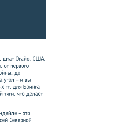
, штат Огайо, США,
 от первого
ойны, до
а угол – и вы
х гг. для Боинга
 тяги, что делает
ндейле – это
всей Северной