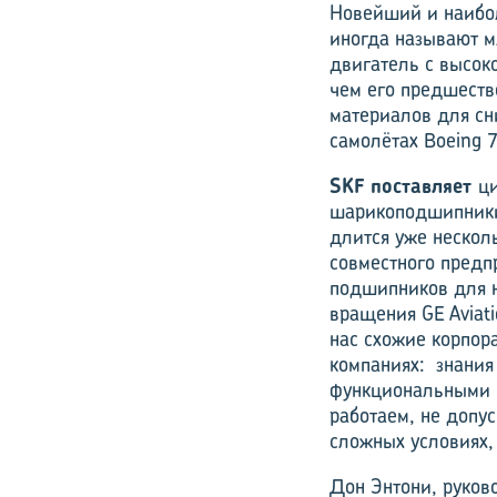
Новейший и наибол
иногда называют м
двигатель с высок
чем его предшеств
материалов для сн
самолётах Boeing 
SKF поставляет
ц
шарикоподшипники,
длится уже нескол
совместного предпр
подшипников для н
вращения GE Aviat
нас схожие корпор
компаниях: знания
функциональными в
работаем, не допу
сложных условиях,
Дон Энтони, руков