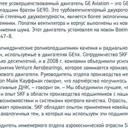
ее усовершенствованный двигатель GE Aviation – это G
ладшим братом GE90. Это турбовентиляторный двухрот
ой степенью двухконтурности, является более экологичн
енники. Лопатки вентилятора и корпус выполнены из но
ижения шума. Этот двигатель установлен на новом Boein
747-8.
илиндрические роликоподшипники качения и радиально
 используемые в двигателях GEnx. Сотрудничество SKF 
ько десятилетий, и в 2008 г. компании объединили усил
иятия Venture Aerobearings, которое занимается произв
ового двигателя. Руководитель отдела производства ме
ion Майк Кауффман говорит, что партнёрство получилос
ативные ДНК, – говорит он. – Мы объединили лучшее, чт
 и опыт SKF в области производства подшипников с наш
озможностями и системами контроля качества. Отрасль,
скает промахов. SKF обладает опытом применения новей
 аналогичных тем, в которых мы используем эти подшип
одитель инженерного отдела аэрокосмической отрасли S