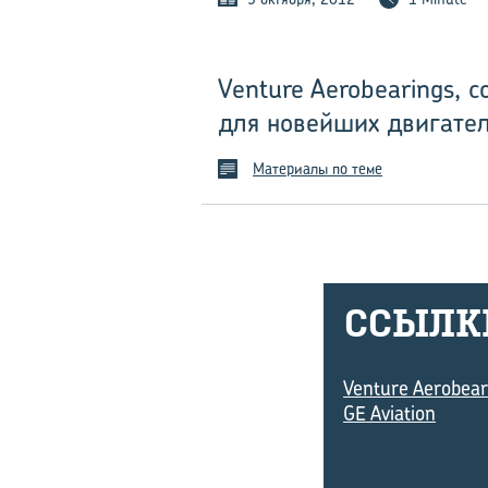
Venture Aerobearings, 
для новейших двигател
Материалы по теме
ССЫЛ­К
Venture Aerobear
GE Aviation