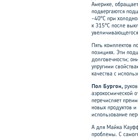
Америке, обращает
подвергаются подш
-40°С при холодно
к 315°С после вык
увеличивающегося 
Пять комплектов п
позициях. Эти под
долговечности; он
упругими свойства
качества с исполь
Пол Бургон,
руков
аэрокосмической о
перечисляет преим
новых продуктов и
использование пер
А для Майка Кауфф
проблемы. С самог