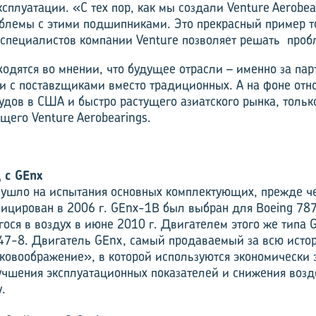
ксплуатации. «С тех пор, как мы создали Venture Aerobear
блемы с этими подшипниками. Это прекрасный пример то
 специалистов компании Venture позволяет решать про
сходятся во мнении, что будущее отрасли – именно за па
 с поставzщиками вместо традиционных. А на фоне отно
удов в США и быстро растущего азиатского рынка, тольк
щего Venture Aerobearings.
 с GEnx
 ушло на испытания основных комплектующих, преж­де ч
фицирован в 2006 г. GEnx-1B был выбран для Boeing 787
ося в воздух в июне 2010 г. Двигателем этого же типа
47-8. Двигатель GEnx, самый продаваемый за всю истор
ковоображение», в которой используются экономически
учшения эксплуатационных показателей и снижения возд
.