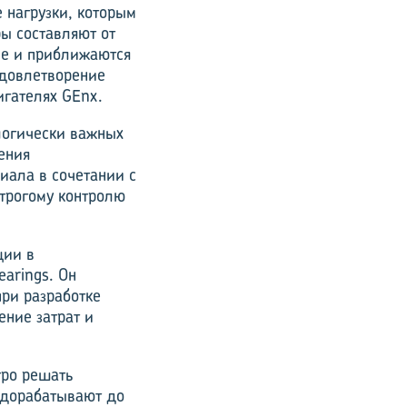
 нагрузки, которым
ы составляют от
ле и приближаются
удовлетворение
игателях GEnx.
логически важных
ения
иала в сочетании с
трогому контролю
ции в
arings. Он
при разработке
ение затрат и
тро решать
 дорабатывают до