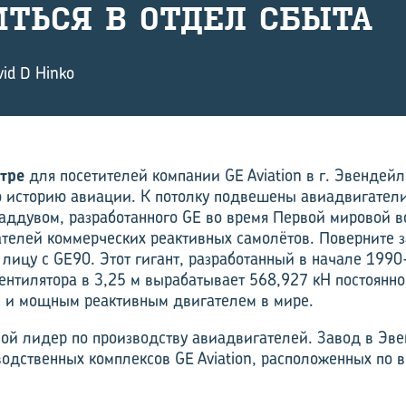
ТИТЬ­СЯ В ОТДЕЛ СБЫТА
id D Hinko
тре
для посетителей компании GE Aviation в г. Эвендейл
 историю авиации. К потолку подвешены авиадвигатели,
наддувом, разработанного GE во время Первой мировой в
телей коммерчес­ких реактивных самолётов. Поверните з
лицу с GE90. Этот гигант, разработанный в начале 1990-
ентилятора в 3,25 м вырабатывает 568,927 кН постоянной
 и мощным реактивным двигателем в мире.
овой лидер по производству авиадвигателей. Завод в Эве
водственных комплексов GE Aviation, расположенных по 