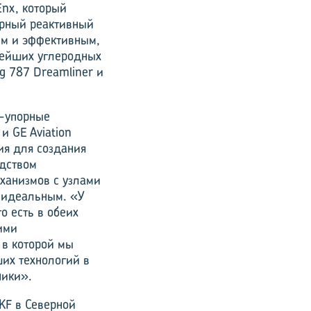
Enx, который
орный реактивный
ым и эффективным,
вейших углеродных
g 787 Dreamliner и
-упорные
и GE Aviation
ия для создания
одством
ханизмов с узлами
ь идеальным. «У
о есть в обеих
ими
 в которой мы
ших технологий в
ники».
KF в Северной