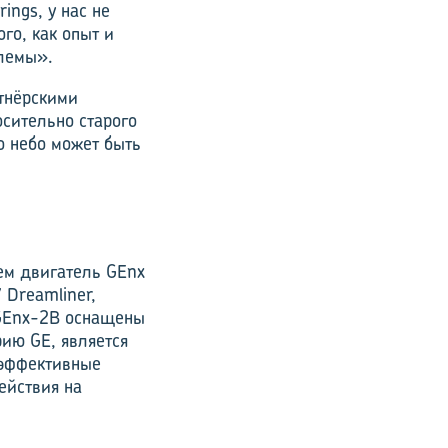
ings, у нас не
го, как опыт и
блемы».
ртнёрскими
сительно старого
о небо может быть
ем двигатель GEnx
 Dreamliner,
 GEnx-2B оснащены
ию GE, является
 эффективные
ействия на