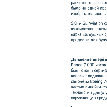
расчетного срока э
было ни одной про
изобретательность
SKF и GE Aviation 
взаимоотношениями
парка воздушных с
пределом для буду
Движение вперёд
Более 7 000 часов
был готов и серти
впервые поднявшег
самолёты Boeing 7
частью линейки «э
технологии для ул
окружающую среду