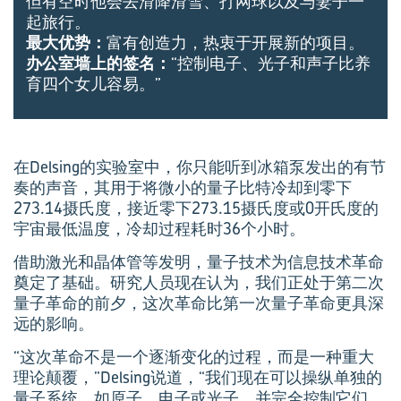
但有空时他会去滑降滑雪、打网球以及与妻子一
起旅行。
最大优势：
富有创造力，热衷于开展新的项目。
办公室墙上的签名：
“控制电子、光子和声子比养
育四个女儿容易。”
在Delsing的实验室中，你只能听到冰箱泵发出的有节
奏的声音，其用于将微小的量子比特冷却到零下
273.14摄氏度，接近零下273.15摄氏度或0开氏度的
宇宙最低温度，冷却过程耗时36个小时。
借助激光和晶体管等发明，量子技术为信息技术革命
奠定了基础。研究人员现在认为，我们正处于第二次
量子革命的前夕，这次革命比第一次量子革命更具深
远的影响。
“这次革命不是一个逐渐变化的过程，而是一种重大
理论颠覆，”Delsing说道，“我们现在可以操纵单独的
量子系统，如原子、电子或光子，并完全控制它们，