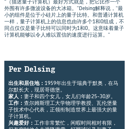
“（描述量子计算机）最好方式就是，把它比作一个
外围有许多微波设备的大冰箱。”Delsing解释说，“最
小的组件是位于小硅片上的量子比特。和普通计算机
一样，量子计算机上的信息也由许多个1和0组成，不
同点仅仅是量子比特可以同时为1和0。这意味着量子
计算机能够以令人难以置信的速度进行运算。”
Per Delsing
出生和居住地：
1959年出生于瑞典于默奥，在马
尔默长大，现居哥德堡。
家人：
妻子和四个女儿，女儿们年龄25-30岁。
工作：
查尔姆斯理工大学物理学教授、瓦伦堡量
子技术中心代表，正领衔制造世界上最强大的量
子计算机。
兴趣爱好：
工作非常繁忙，闲暇时间相对有限，