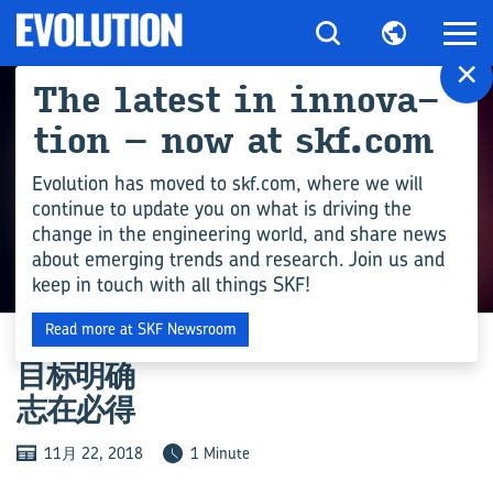
×
The latest in in­nov­a­
tion – now at skf.com
Evolution has moved to skf.com, where we will
continue to update you on what is driving the
change in the engineering world, and share news
about emerging trends and research. Join us and
keep in touch with all things SKF!
数字技术
Read more at SKF Newsroom
目标明确
志在必得
11月 22, 2018
1 Minute