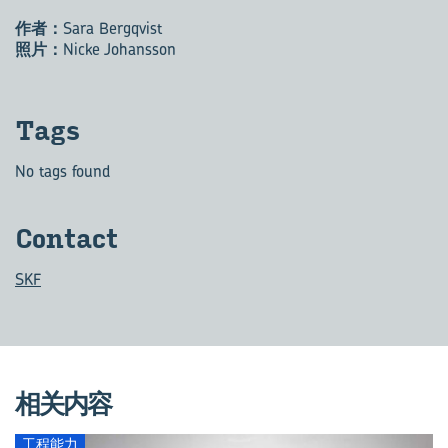
作者：
Sara Bergqvist
照片：
Nicke Johansson
Tags
No tags found
Con­tact
SKF
相关内容
工程能力