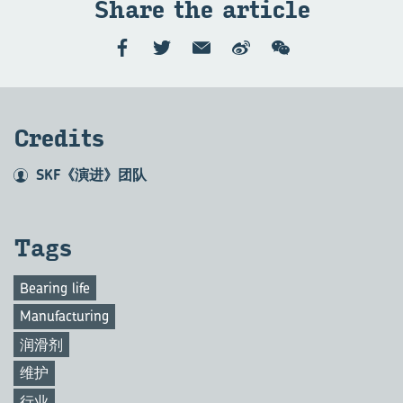
Share the art­icle
Cred­its
SKF《演进》团队
Tags
Bearing life
Manufacturing
润滑剂
维护
行业