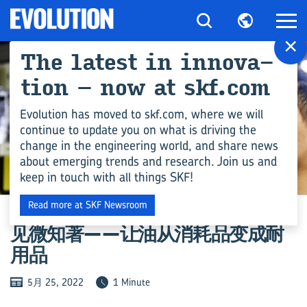
×
The latest in in­nov­a­
tion – now at skf.com
Evolution has moved to skf.com, where we will
continue to update you on what is driving the
change in the engineering world, and share news
about emerging trends and research. Join us and
keep in touch with all things SKF!
行业
Read more at SKF Newsroom
见微知著——让油从消耗品变成耐
用品
5月 25, 2022
1 Minute