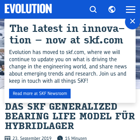
×
The la­test in in­no­va­
ti­on – now at skf.com
Evolution has moved to skf.com, where we will
continue to update you on what is driving the
change in the engineering world, and share news
about emerging trends and research. Join us and
keep in touch with all things SKF!
INGENIEURSWISSEN
Read more at SKF Newsroom
DAS SKF GE­NE­RA­LI­ZED
BEA­RING LIFE MODEL FÜR
HY­BRID­LA­GER
23. September 2019
15 Minuten