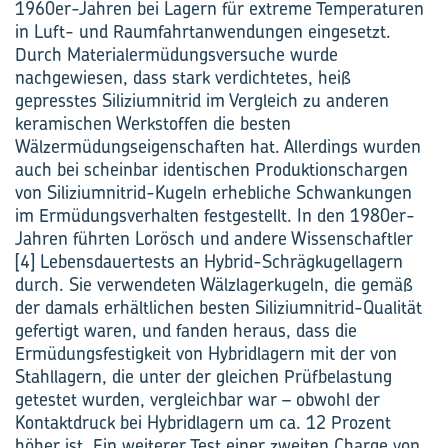
1960er-Jahren bei Lagern für extreme Temperaturen
in Luft- und Raumfahrtanwendungen eingesetzt.
Durch Materialermüdungsversuche wurde
nachgewiesen, dass stark verdichtetes, heiß
gepresstes Siliziumnitrid im Vergleich zu anderen
keramischen Werkstoffen die besten
Wälzermüdungseigenschaften hat. Allerdings wurden
auch bei scheinbar identischen Produktionschargen
von Siliziumnitrid-Kugeln erhebliche Schwankungen
im Ermüdungsverhalten festgestellt. In den 1980er-
Jahren führten Lorösch und andere Wissenschaftler
[4] Lebensdauertests an Hybrid-Schrägkugellagern
durch. Sie verwendeten Wälzlagerkugeln, die gemäß
der damals erhältlichen besten Siliziumnitrid-Qualität
gefertigt waren, und fanden heraus, dass die
Ermüdungsfestigkeit von Hybridlagern mit der von
Stahllagern, die unter der gleichen Prüfbelastung
getestet wurden, vergleichbar war – obwohl der
Kontaktdruck bei Hybridlagern um ca. 12 Prozent
höher ist. Ein weiterer Test einer zweiten Charge von