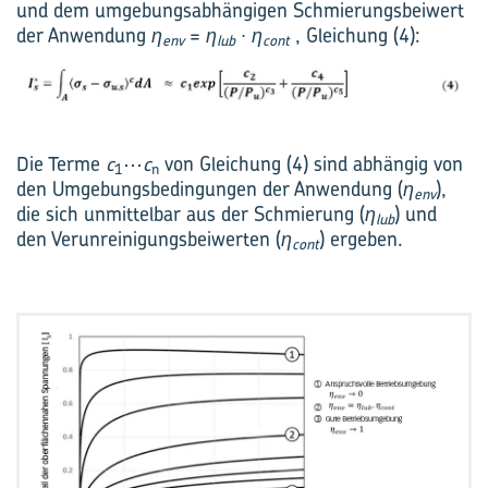
und dem umgebungsabhängigen Schmierungsbeiwert
der Anwendung
η
=
η
∙
η
, Gleichung (4):
env
lub
cont
Die Terme
c
⋯
c
von Gleichung (4) sind abhängig von
1
n
den Umgebungsbedingungen der Anwendung (
η
),
env
die sich unmittelbar aus der Schmierung (
η
) und
lub
den Verunreinigungsbeiwerten (
η
) ergeben.
cont