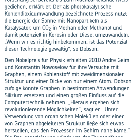
gediehen, erklärt er. Der als photokatalytische
Kohlendioxidumwandlung bezeichnete Prozess nutzt
die Energie der Sonne mit Nanopartikeln als
Katalysator, um CO
in Methan oder Methanol und
2
damit potenziell in Kerosin oder Diesel umzuwandeln.
„Wenn wir es richtig hinbekommen, ist das Potenzial
dieser Technologie gewaltig“, so Dobson.
Den Nobelpreis für Physik erhielten 2010 Andre Geim
und Konstantin Nowoselow für ihre Versuche mit
Graphen, einem Kohlenstoff mit zweidimensionaler
Struktur und einer Dicke von nur einem Atom. Dobson
zufolge könnte Graphen in bestimmten Anwendungen
Silizium ersetzen und einen großen Einfluss auf die
Computertechnik nehmen. „Hieraus ergeben sich
revolutionierende Möglichkeiten“, sagt er. „Unter
Verwendung von organischen Molekülen oder einer
von Graphen abgeleiteten Struktur ließe sich etwas
herstellen, das den Prozessen im Gehirn nahe käme.“