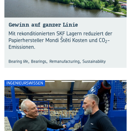
Ge­winn auf gan­zer Linie
Mit rekonditionierten SKF Lagern reduziert der
Papierhersteller Mondi Štĕtí Kosten und CO
-
2
Emissionen.
,
,
,
Bearing life
Bearings
Remanufacturing
Sustainability
INGENIEURSWISSEN