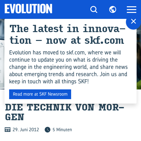
×
The la­test in in­no­va­
ti­on – now at skf.com
Evolution has moved to skf.com, where we will
continue to update you on what is driving the
change in the engineering world, and share news
about emerging trends and research. Join us and
keep in touch with all things SKF!
INGENIEURSWISSEN
Read more at SKF Newsroom
DIE TECH­NIK VON MOR­
GEN
29. Juni 2012
5 Minuten