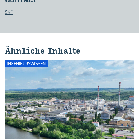
SKF
Ähn­li­che In­hal­te
INGENIEURSWISSEN