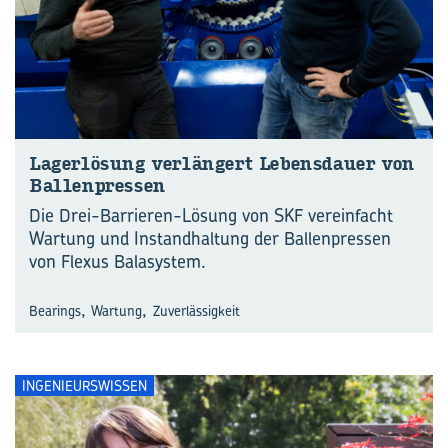
La­ger­lö­sung ver­län­gert Le­bens­dau­er von
Bal­len­pres­sen
Die Drei-Barrieren-Lösung von SKF vereinfacht
Wartung und Instandhaltung der Ballenpressen
von Flexus Balasystem.
,
,
Bearings
Wartung
Zuverlässigkeit
INGENIEURSWISSEN