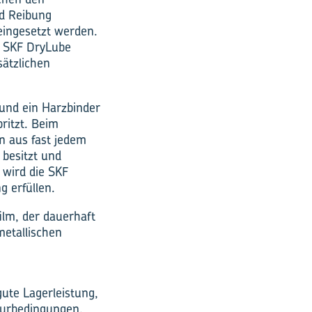
nd Reibung
eingesetzt werden.
n SKF DryLube
sätzlichen
und ein Harzbinder
ritzt. Beim
n aus fast jedem
 besitzt und
 wird die SKF
 erfüllen.
ilm, der dauerhaft
metallischen
ute Lagerleistung,
turbedingungen.