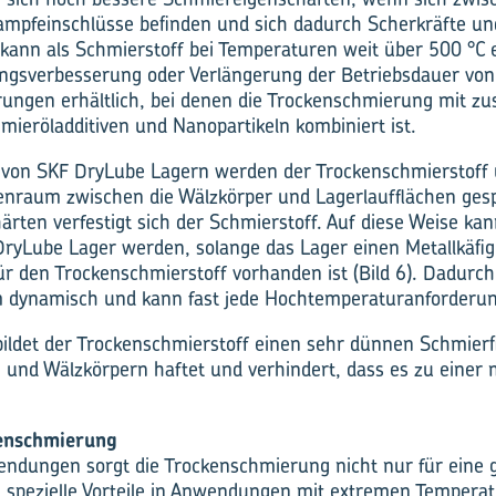
ampfeinschlüsse befinden und sich dadurch Scherkräfte u
 kann als Schmierstoff bei Temperaturen weit über 500 °C 
ungsverbesserung oder Verlängerung der Betriebsdauer vo
ungen erhältlich, bei denen die Trockenschmierung mit zu
ieröladditiven und Nanopartikeln kombiniert ist.
g von SKF DryLube Lagern werden der Trockenschmierstoff 
enraum zwischen die Wälzkörper und Lagerlaufflächen gesp
rten verfestigt sich der Schmierstoff. Auf diese Weise kan
ryLube Lager werden, solange das Lager einen Metall­käfig
ür den Trockenschmierstoff vorhanden ist (Bild 6). Dadurch
m dynamisch und kann fast jede Hochtemperaturanforderung
ildet der Trockenschmierstoff einen sehr dünnen Schmierf
 und Wälzkörpern haftet und verhindert, dass es zu einer 
kenschmierung
ndungen sorgt die Trockenschmierung nicht nur für eine g
h spezielle Vorteile in Anwendungen mit extremen Tempera