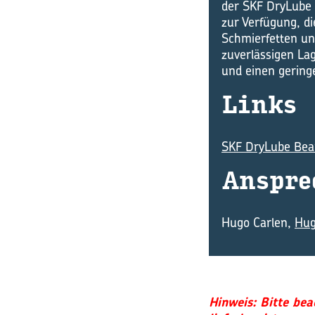
der SKF DryLube 
zur Verfügung, d
Schmierfetten un
zuverlässigen Lag
und einen gering
Links
SKF DryLube Bea
An­spre
Hugo Carlen,
Hug
Hinweis: Bitte bea