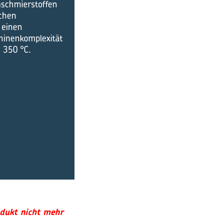
schmierstoffen
ichen
 einen
chinenkomplexität
 350 °C.
odukt nicht mehr