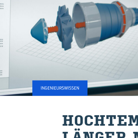
INGENIEURSWISSEN
HOCH­TEM­
LÄN­GER 