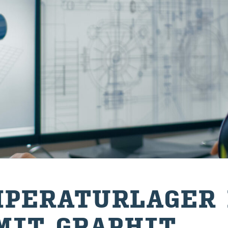
PE­RA­TUR­LA­GER
MIT GRA­PHIT