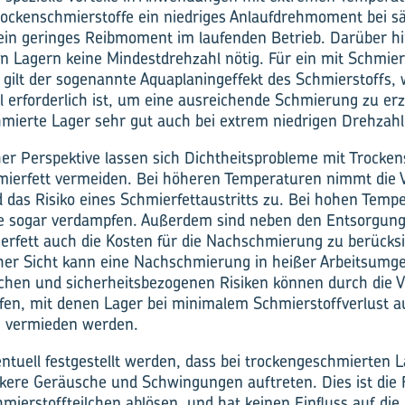
ckenschmierstoffe ein niedriges Anlaufdrehmoment bei s
in geringes Reibmoment im laufenden Betrieb. Darüber hin
 Lagern keine Mindestdrehzahl nötig. Für ein mit Schmier
gilt der sogenannte Aquaplaningeffekt des Schmierstoffs, 
 erforderlich ist, um eine ausreichende Schmierung zu er
hmierte Lager sehr gut auch bei extrem niedrigen Drehzahl
er Perspektive lassen sich Dichtheitsprobleme mit Trocken
hmierfett vermeiden. Bei höheren Temperaturen nimmt die V
 das Risiko eines Schmierfettaustritts zu. Bei hohen Tem
fe sogar verdampfen. Außerdem sind neben den Entsorgung
erfett auch die Kosten für die Nachschmierung zu berücksi
cher Sicht kann eine Nachschmierung in heißer Arbeitsumg
ischen und sicherheitsbezogenen Risiken können durch die
fen, mit denen Lager bei minimalem Schmierstoffverlust 
, vermieden werden.
ntuell festgestellt werden, dass bei trockengeschmierten 
kere Geräusche und Schwingungen auftreten. Dies ist die 
chmierstoffteilchen ablösen, und hat keinen Einfluss auf die