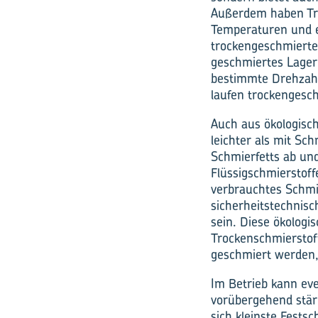
Außerdem haben Tro
Temperaturen und e
trockengeschmierten
geschmiertes Lager 
bestimmte Drehzahl
laufen trockengesc
Auch aus ökologisch
leichter als mit Sc
Schmierfetts ab und
Flüssigschmierstof
verbrauchtes Schmi
sicherheitstechnis
sein. Diese ökolog
Trockenschmierstof
geschmiert werden
Im Betrieb kann eve
vorübergehend stär
sich kleinste Fests