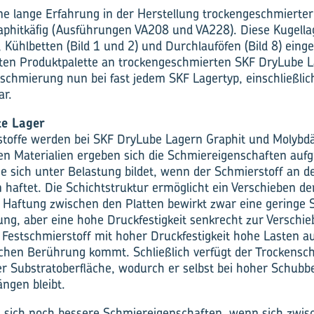
ne lange Erfahrung in der Herstellung trockengeschmierter 
aphitkäfig (Ausführungen VA208 und VA228). Diese Kugella
 Kühlbetten (Bild 1 und 2) und Durchlauföfen (Bild 8) einge
iten Produktpalette an trockengeschmierten SKF DryLube L
nschmierung nun bei fast jedem SKF Lagertyp, einschließlic
ar.
te Lager
stoffe werden bei SKF DryLube Lagern Graphit und Molybdä
sen Materialien ergeben sich die Schmiereigenschaften auf
ie sich unter Belastung bildet, wenn der Schmierstoff an d
 haftet. Die Schichtstruktur ermöglicht ein Verschieben der
ge Haftung zwischen den Platten bewirkt zwar eine geringe S
ung, aber eine hohe Druckfestigkeit senkrecht zur Verschie
Festschmierstoff mit hoher Druckfestigkeit hohe Lasten a
schen Berührung kommt. Schließlich verfügt der Trockensch
er Substratoberfläche, wodurch er selbst bei hoher Schub
ngen bleibt.
n sich noch bessere Schmiereigenschaften, wenn sich zwis