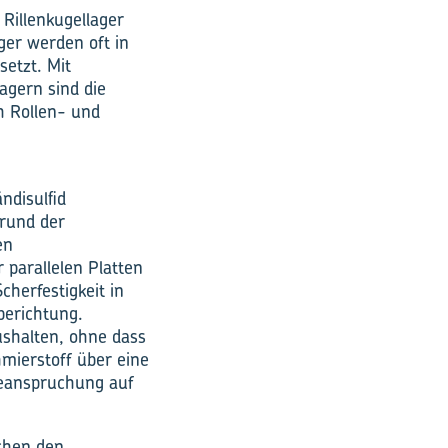
Rillenkugellager
ger werden oft in
setzt. Mit
agern sind die
h Rollen- und
ndisulfid
grund der
en
 parallelen Platten
cherfestigkeit in
berichtung.
ushalten, ohne dass
mierstoff über eine
beanspruchung auf
chen den