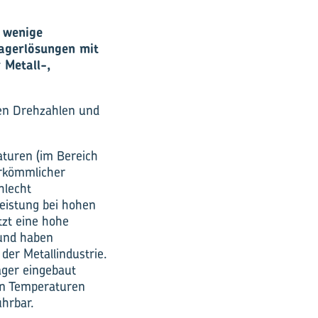
 wenige
Lagerlösungen mit
 Metall-,
gen Drehzahlen und
turen (im Bereich
erkömmlicher
hlecht
Leistung bei hohen
tzt eine hohe
rund haben
der Metallindustrie.
ager eingebaut
hen Temperaturen
ührbar.