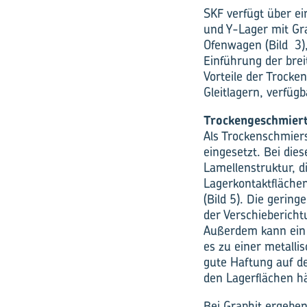
SKF verfügt über ei
und Y-Lager mit Gr
Ofenwagen (Bild 3),
Einführung der bre
Vorteile der Trocke
Gleitlagern, verfügb
Trockengeschmier
Als Trockenschmier
eingesetzt. Bei die
Lamellenstruktur, d
Lagerkontaktflächen
(Bild 5). Die gerin
der Verschiebericht
Außerdem kann ein 
es zu einer metalli
gute Haftung auf d
den Lagerflächen hä
Bei Graphit ergebe