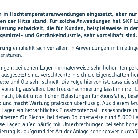
n in Hochtemperaturanwendungen eingesetzt, aber nur
ten der Hitze stand. Für solche Anwendungen hat SKF 
erung entwickelt, die für Kunden, beispielsweise in der
smittel- und Getränkeindustrie, sehr vorteilhaft sind.
erung
empfiehlt sich vor allem in Anwendungen mit niedri
eraturen.
ngen, bei denen Lager normalerweise sehr hohen Tempera
 ausgesetzt sind, verschlechtern sich die Eigenschaften h
tte und Öle sehr schnell. Die Folge hiervon ist, dass die sc
vorzeitig ausfallen. Die Trockenschmierung lässt in ihrer 
nach, bleibt unter hohen Belastungen funktionsfähig, besi
 und macht Wartung praktisch überflüssig. Aus diesem G
Lager ein beträchtliches Einsatzpotenzial, insbesondere in 
ühlbetten für Bleche, bei denen üblicherweise rund 5.000 L
iese Lager laufen häufig mit Unterbrechungen bei sehr ho
erung ist aufgrund der Art der Anlage sehr schwer durchf