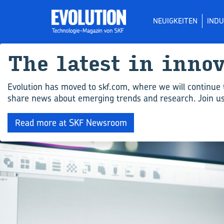
NEUIGKEITEN
INDU
The la­test in in­no­
Evolution has moved to skf.com, where we will continue 
share news about emerging trends and research. Join us 
Read more at SKF Newsroom