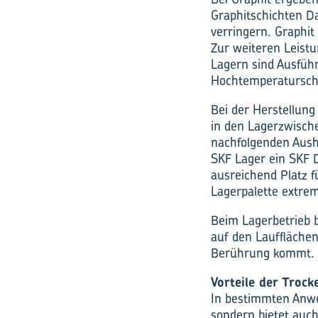
Graphitschichten D
verringern. Graphit
Zur weiteren Leist
Lagern sind Ausführ
Hochtemperaturschm
Bei der Herstellun
in den Lagerzwisch
nachfolgenden Aushä
SKF Lager ein SKF D
ausreichend Platz f
Lagerpalette extre
Beim Lagerbetrieb b
auf den Laufflächen
Berührung kommt.
Vorteile der Troc
In bestimmten Anwe
sondern bietet auc