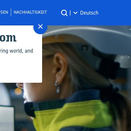
SSEN
NACHHALTIGKEIT
|
Deutsch
×
com
ring world, and