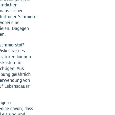
ämtlichen
aus ist bei
fett oder Schmieröl
wobei eine
zielen. Dagegen
en.
schmierstoff
iskosität des
peraturen können
skosten für
chtigen. Aus
ebung gefährlich
 Verwendung von
auf Lebensdauer
Lagern
Folge davon, dass
 Leistung und