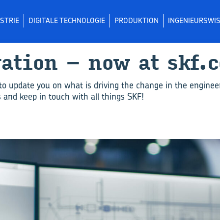
STRIE
DIGITALE TECHNOLOGIE
PRODUKTION
INGENIEURSWI
va­ti­on – now at skf.
to update you on what is driving the change in the enginee
and keep in touch with all things SKF!