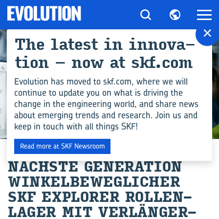
×
The la­test in in­no­va­
ti­on – now at skf.com
Evolution has moved to skf.com, where we will
continue to update you on what is driving the
change in the engineering world, and share news
about emerging trends and research. Join us and
keep in touch with all things SKF!
INGENIEURSWISSEN
Read more at SKF Newsroom
NÄCHS­TE GE­NE­RA­TI­ON
WIN­KEL­BE­WEG­LI­CHER
SKF EX­PLO­RER ROL­LEN­
LA­GER MIT VER­LÄN­GER­