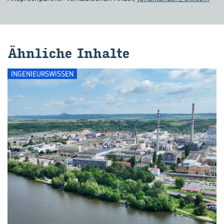
Ähn­li­che In­hal­te
INGENIEURSWISSEN