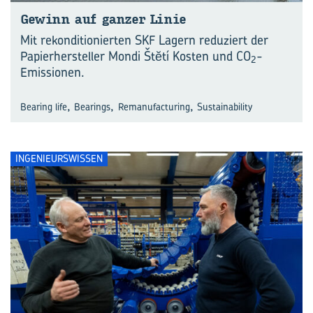
Ge­winn auf gan­zer Linie
Mit rekonditionierten SKF Lagern reduziert der
Papierhersteller Mondi Štĕtí Kosten und CO
-
2
Emissionen.
,
,
,
Bearing life
Bearings
Remanufacturing
Sustainability
INGENIEURSWISSEN