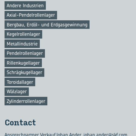
Andere Industrien
Axial-Pendelrollenlager
Bergbau, Erdöl- und Erdgasgewinnung
Kegelrollenlager
Metallindustrie
Pendelrollenlager
Rillenkugellager
Schrägkugellager
Toroidallager
Wälzlager
Zylinderrollenlager
Con­tact
Ansprechpartner Verkauf
Johan Ander,
johan.ander@skf.com