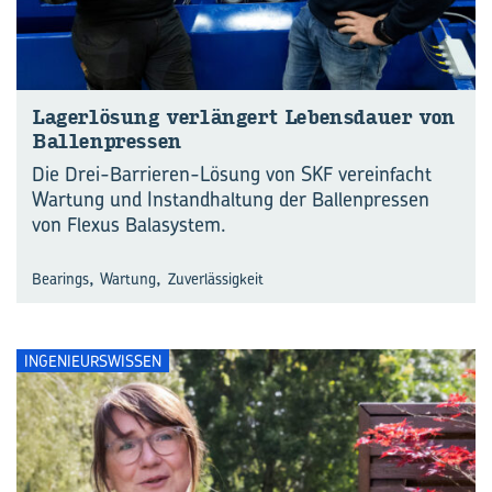
La­ger­lö­sung ver­län­gert Le­bens­dau­er von
Bal­len­pres­sen
Die Drei-Barrieren-Lösung von SKF vereinfacht
Wartung und Instandhaltung der Ballenpressen
von Flexus Balasystem.
,
,
Bearings
Wartung
Zuverlässigkeit
INGENIEURSWISSEN