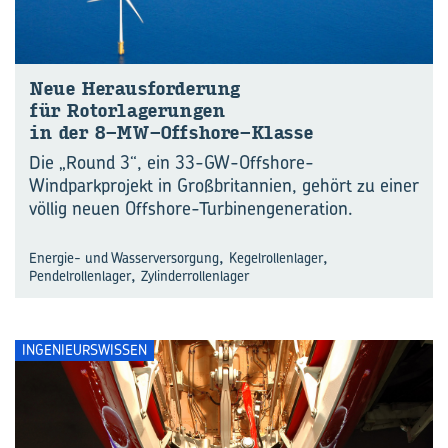
Neue Her­aus­for­de­rung
für Ro­tor­la­ge­run­gen
in der 8-​MW-Offshore-Klasse
Die „Round 3“, ein 33-GW-Offshore-
Windparkprojekt in Großbritannien, gehört zu einer
völlig neuen Offshore-Turbinengeneration.
,
,
Energie- und Wasserversorgung
Kegelrollenlager
,
Pendelrollenlager
Zylinderrollenlager
INGENIEURSWISSEN