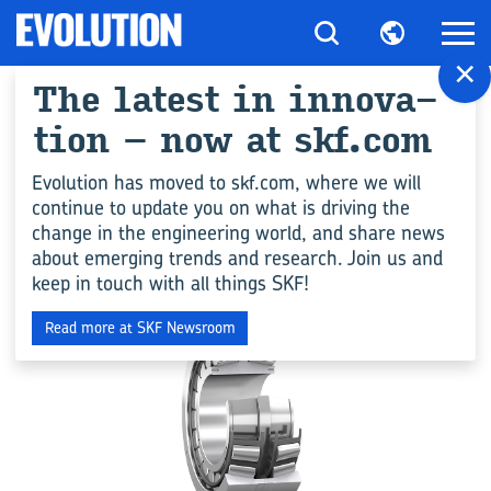
×
The la­test in in­no­va­
All ar­ticles for "Zy­
ti­on – now at skf.com
lin­der­rol­len­la­ger"
Evolution has moved to skf.com, where we will
continue to update you on what is driving the
change in the engineering world, and share news
PRODUKTION
about emerging trends and research. Join us and
keep in touch with all things SKF!
Read more at SKF Newsroom