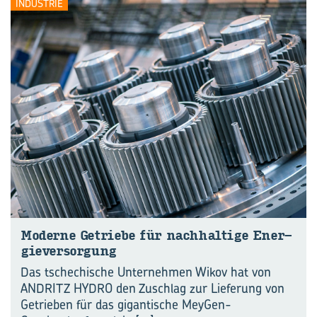
INDUSTRIE
Mo­der­ne Ge­trie­be für nach­hal­ti­ge En­er­
gie­ver­sor­gung
Das tschechische Unternehmen Wikov hat von
ANDRITZ HYDRO den Zuschlag zur Lieferung von
Getrieben für das gigantische MeyGen-