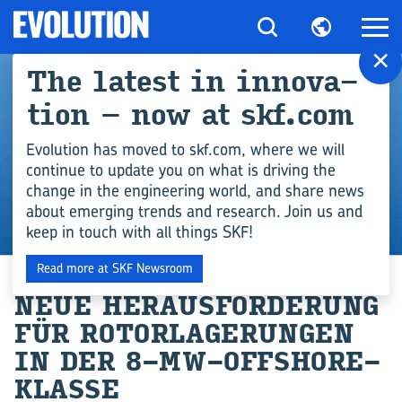
×
The la­test in in­no­va­
ti­on – now at skf.com
Evolution has moved to skf.com, where we will
continue to update you on what is driving the
change in the engineering world, and share news
about emerging trends and research. Join us and
keep in touch with all things SKF!
INGENIEURSWISSEN
Read more at SKF Newsroom
NEUE HER­AUS­FOR­DE­RUNG
FÜR RO­TOR­LA­GE­RUN­GEN
IN DER 8-​MW-OFFSHORE-
KLASSE