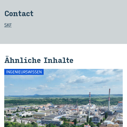
Con­tact
SKF
Ähn­li­che In­hal­te
INGENIEURSWISSEN