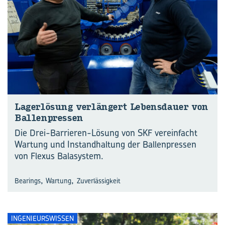
La­ger­lö­sung ver­län­gert Le­bens­dau­er von
Bal­len­pres­sen
Die Drei-Barrieren-Lösung von SKF vereinfacht
Wartung und Instandhaltung der Ballenpressen
von Flexus Balasystem.
,
,
Bearings
Wartung
Zuverlässigkeit
INGENIEURSWISSEN