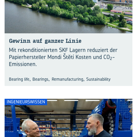
Ge­winn auf gan­zer Linie
Mit rekonditionierten SKF Lagern reduziert der
Papierhersteller Mondi Štĕtí Kosten und CO
-
2
Emissionen.
,
,
,
Bearing life
Bearings
Remanufacturing
Sustainability
INGENIEURSWISSEN