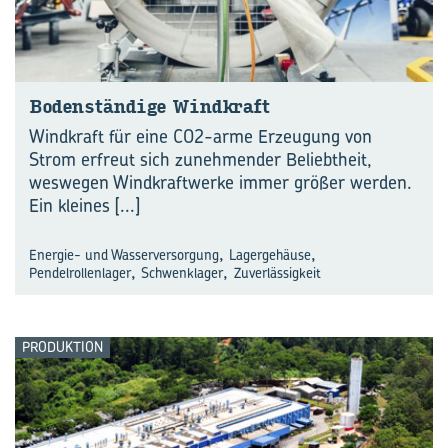
Bo­den­stän­di­ge Wind­kraft
Windkraft für eine CO2-arme Erzeugung von
Strom erfreut sich zunehmender Beliebtheit,
weswegen Windkraftwerke immer größer werden.
Ein kleines
[...]
,
,
Energie- und Wasserversorgung
Lagergehäuse
,
,
Pendelrollenlager
Schwenklager
Zuverlässigkeit
PRODUKTION