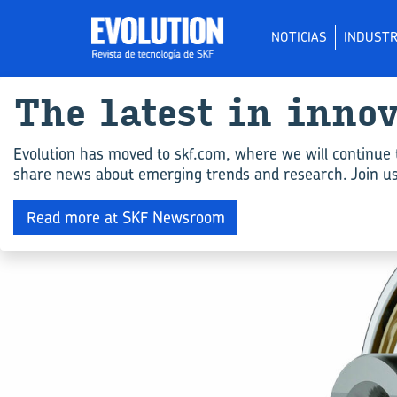
NOTICIAS
INDUSTR
The la­test in in­no
Evolution has moved to skf.com, where we will continue 
share news about emerging trends and research. Join us 
Read more at SKF Newsroom