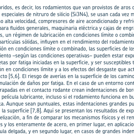
ridos, es decir, los rodamientos que van provistos de aros 
especiales de nitruro de silicio (Si3N4), se usan cada vez
o alta velocidad, compresores de aire acondicionado y refr
para fluidos generales, maquinaria eléctrica y cajas de eng
es, un régimen de lubricación en condiciones límite o combi
artículas sólidas, influyen en el rendimiento del rodamient
ión en condiciones límite o combinado, las superficies de l
ento –según las condiciones operativas– pueden estar exp
tas por fatiga iniciadas en la superficie, y ser susceptibles
ión en condiciones límite y a los efectos del desgaste que ac
cto [5,6]. El riesgo de averías en la superficie de los camin
mulación de daños por fatiga. En el caso de un entorno con
atrapadas en el contacto rodante crean indentaciones de bo
 película lubricante, incluso si el rodamiento funciona en 
ta. Aunque sean puntuales, estas indentaciones grandes p
 la superficie [7,8]. Aquí se presentan los resultados de e
elización, a fin de comparar los mecanismos físicos y el re
s y los enteramente de acero, en primer lugar, en aplicacio
cula delgada, y en segundo lugar, en casos de grandes inde