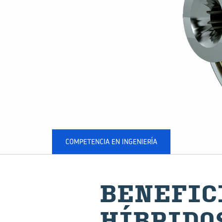
COMPETENCIA EN INGENIERÍA
BE­NE­FI­
HÍ­BRI­DO