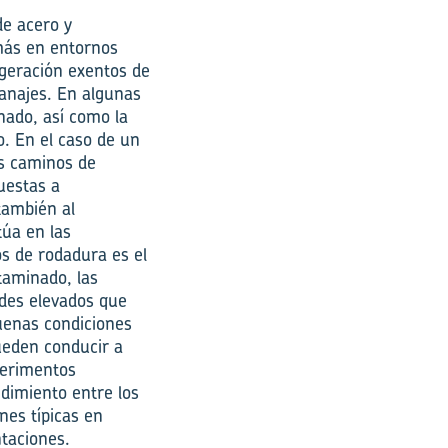
de acero y
 más en entornos
igeración exentos de
ranajes. En algunas
nado, así como la
o. En el caso de un
os caminos de
uestas a
 también al
túa en las
os de rodadura es el
taminado, las
rdes elevados que
buenas condiciones
ueden conducir a
xperimentos
ndimiento entre los
nes típicas en
ntaciones.