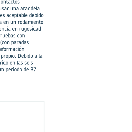
contactos
 usar una arandela
 es aceptable debido
ica en un rodamiento
rencia en rugosidad
 pruebas con
 (con paradas
deformación
 propio. Debido a la
rido en las seis
un período de 97