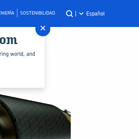
NIERÍA
SOSTENIBILIDAD
|
Español
×
com
ring world, and