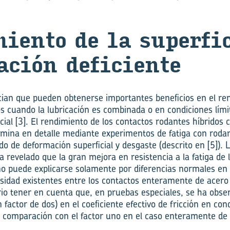
mien­to de la su­per­fi
a­ción de­fi­cien­te
cian que pueden obtenerse importantes beneficios en el r
s cuando la lubricación es combinada o en condiciones límite
ial [3]. El rendimiento de los contactos rodantes híbridos 
xamina en detalle mediante experimentos de fatiga con rod
 de deformación superficial y desgaste (descrito en [5]). L
 revelado que la gran mejora en resistencia a la fatiga de l
no puede explicarse solamente por diferencias normales en 
idad existentes entre los contactos enteramente de acero 
rio tener en cuenta que, en pruebas especiales, se ha obs
 factor de dos) en el coeficiente efectivo de fricción en cond
n comparación con el factor uno en el caso enteramente de 