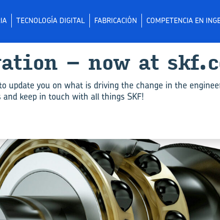
IA
TECNOLOGÍA DIGITAL
FABRICACIÓN
COMPETENCIA EN INGE
­va­tion – now at skf.
to update you on what is driving the change in the enginee
and keep in touch with all things SKF!