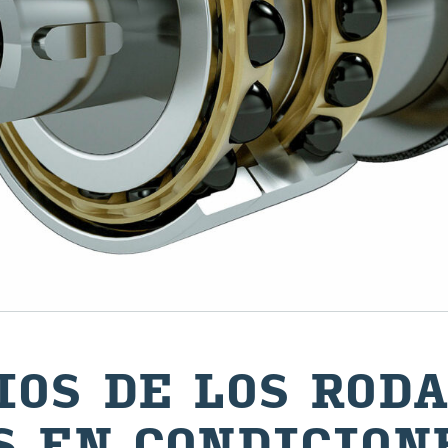
CIOS DE LOS RO­D
S EN CON­DI­CIO­