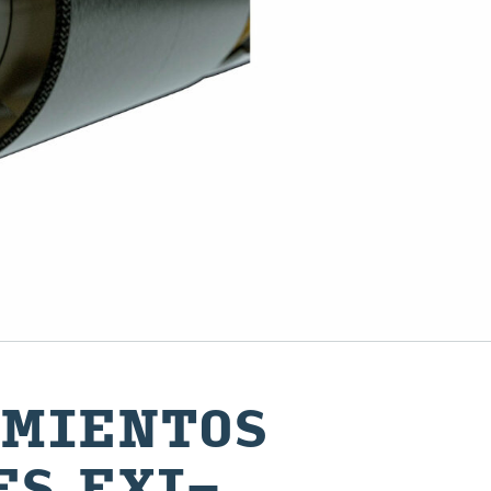
A­MIEN­TOS
NES EXI­