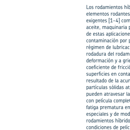
Los rodamientos híb
elementos rodantes 
exigentes [1-4] com
aceite, maquinaria 
de estas aplicacion
contaminación por p
régimen de lubricac
rodadura del rodami
deformación y a grie
coeficiente de fricc
superficies en conta
resultado de la acu
partículas sólidas 
pueden atravesar la
con película comple
fatiga prematura en
especiales y de mod
rodamientos híbrido
condiciones de pelí