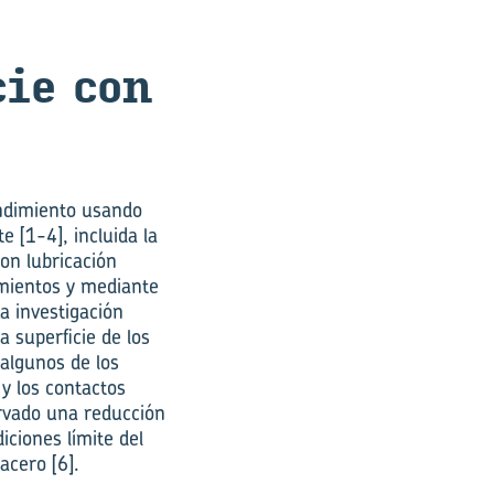
­cie con
endimiento usando
 [1-4], incluida la
con lubricación
amientos y mediante
a investigación
a superficie de los
algunos de los
y los contactos
ervado una reducción
iciones límite del
acero [6].