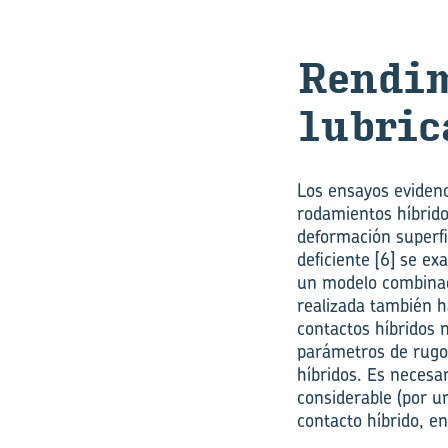
Ren­di­
lu­bri­c
Los ensayos eviden
rodamientos híbrido
deformación superfic
deficiente [6] se e
un modelo combinado
realizada también ha
contactos híbridos 
parámetros de rugos
híbridos. Es necesa
considerable (por un
contacto híbrido, e