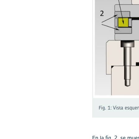
Fig. 1: Vista esqu
En la fig. 2, se mue