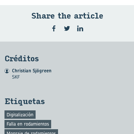
Share the ar­ti­cle
Cré­di­tos
Christian Sjögreen
SKF
Eti­que­tas
Digitalización
Falla en rodamientos
Montaje de rodamientos