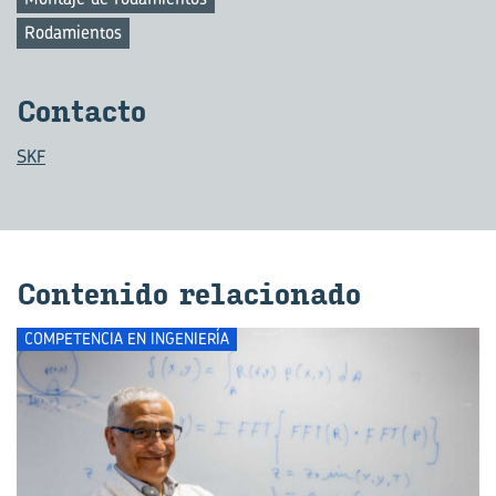
Rodamientos
Con­tac­to
SKF
Con­te­ni­do re­la­cio­na­do
COMPETENCIA EN INGENIERÍA