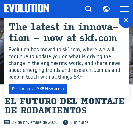
×
The la­test in in­no­va­
tion – now at skf.com
Evolution has moved to skf.com, where we will
continue to update you on what is driving the
change in the engineering world, and share news
about emerging trends and research. Join us and
keep in touch with all things SKF!
ENGINEERING COMPETENCE
Read more at SKF Newsroom
EL FU­TU­RO DEL MON­TA­JE
DE RO­DA­MIEN­TOS
27 de noviembre de 2020
8 minutos