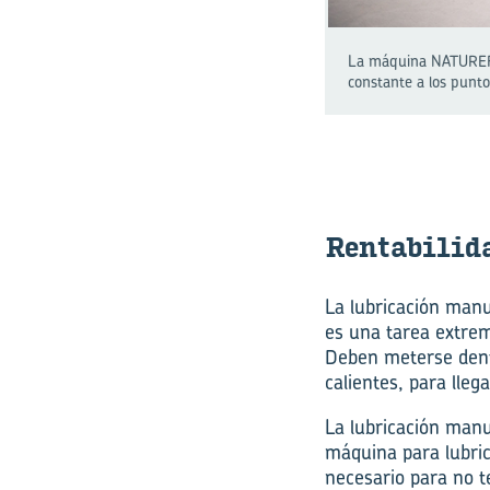
La máquina NATUREFOR
constante a los punto
Ren­ta­bi­li­
La lubricación manu
es una tarea extre
Deben meterse dent
calientes, para llega
La lubricación manu
máquina para lubric
necesario para no t