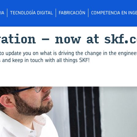
IA
TECNOLOGÍA DIGITAL
FABRICACIÓN
COMPETENCIA EN INGE
­va­tion – now at skf.
to update you on what is driving the change in the enginee
and keep in touch with all things SKF!