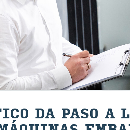
TI­CO DA PASO A 
Á­QUI­NAS EM­BA­