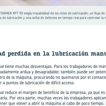
MER KFT 90 exigía trazabilidad de los ciclos de lubricación, un flujo de
s de lubricación y una señal de defectos en tiempo real para controlar la
dad per­di­da en la lu­bri­ca­ción ma­
al tiene muchas desventajas. Para los trabajadores de man
madamente ardua y desagradable; también puede ser potenc
ro de la máquina, procurando no quemarse por el contacto 
r a puntos de lubricación de difícil acceso.
al reduce el margen de beneficio de la empresa, ya que es 
arla. Por otra parte, muchas veces los trabajadores aplica
ener que volver a abrir la máquina al cabo de poco tiempo.