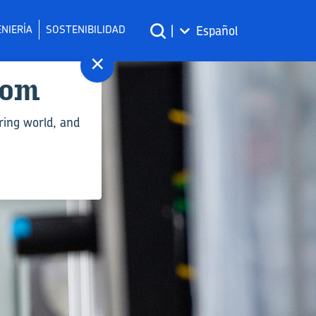
NIERÍA
SOSTENIBILIDAD
|
Español
×
com
ring world, and