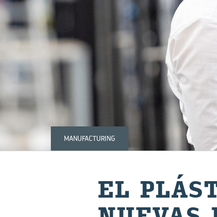
MANUFACTURING
EL PLÁS­
NUE­VAS M