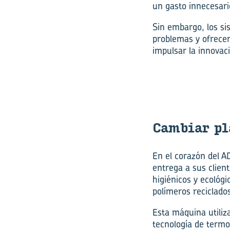
un gasto innecesari
Sin embargo, los si
problemas y ofrecen
impulsar la innovac
Cam­biar plá
En el corazón del A
entrega a sus clien
higiénicos y ecológ
polímeros reciclado
Esta máquina utiliz
tecnología de term