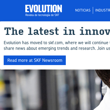
NOTICIAS
INDUSTR
The la­test in in­no
Evolution has moved to skf.com, where we will continue 
share news about emerging trends and research. Join us 
Read more at SKF Newsroom