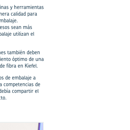
uinas y herramientas
mera calidad para
embalaje.
ocesos sean más
laje utilizan el
ones también deben
miento óptimo de una
 fibra en Kiefel.
s de embalaje a
ara competencias de
debía compartir el
to.