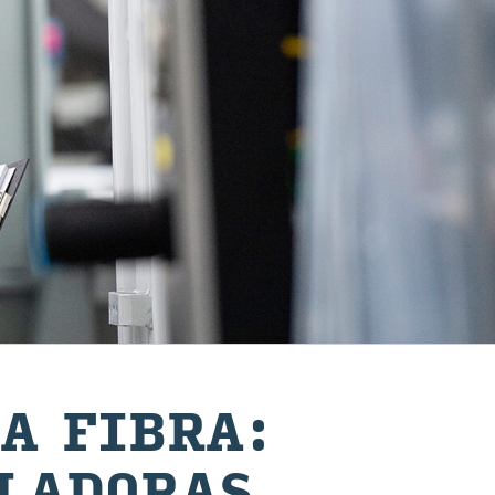
LA FIBRA:
LA­DO­RAS