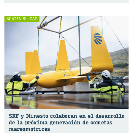
SOSTENIBILIDAD
SKF y Mi­nes­to co­la­bo­ran en el de­sa­rro­llo
de la pró­xi­ma ge­ne­ra­ción de co­me­tas
ma­reo­mo­tri­ces