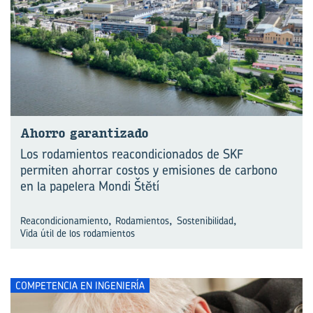
Aho­rro ga­ran­ti­za­do
Los rodamientos reacondicionados de SKF
permiten ahorrar costos y emisiones de carbono
en la papelera Mondi Štĕtí
,
,
,
Reacondicionamiento
Rodamientos
Sostenibilidad
Vida útil de los rodamientos
COMPETENCIA EN INGENIERÍA