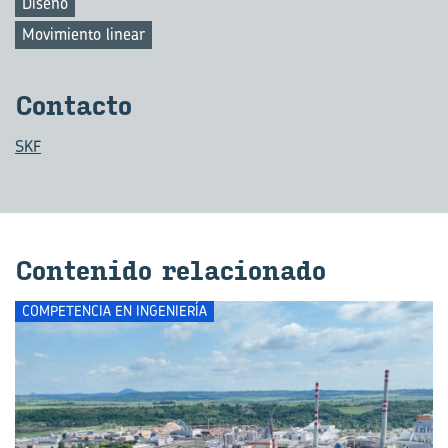
Diseño
Movimiento linear
Con­tac­to
SKF
Con­te­ni­do re­la­cio­na­do
COMPETENCIA EN INGENIERÍA