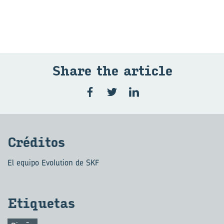
Share the ar­ti­cle
Cré­di­tos
El equipo Evolution de SKF
Eti­que­tas