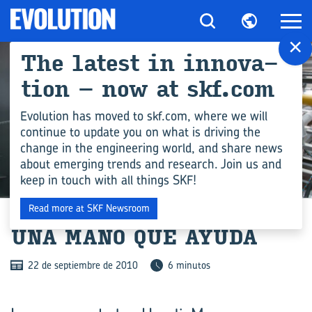
×
The la­test in in­no­va­
tion – now at skf.com
Evolution has moved to skf.com, where we will
continue to update you on what is driving the
change in the engineering world, and share news
about emerging trends and research. Join us and
keep in touch with all things SKF!
INDUSTRIA
Read more at SKF Newsroom
UNA MANO QUE AYUDA
22 de septiembre de 2010
6 minutos