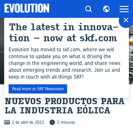
×
The la­test in in­no­va­
tion – now at skf.com
Evolution has moved to skf.com, where we will
continue to update you on what is driving the
change in the engineering world, and share news
about emerging trends and research. Join us and
keep in touch with all things SKF!
INDUSTRIA
Read more at SKF Newsroom
NUE­VOS PRO­DUC­TOS PARA
LA IN­DUS­TRIA EÓ­LI­CA
1 de abril de 2011
2 minutos