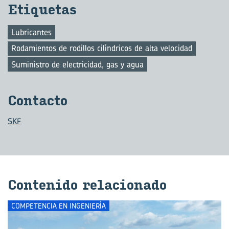
Eti­que­tas
Lubricantes
Rodamientos de rodillos cilíndricos de alta velocidad
Suministro de electricidad, gas y agua
Con­tac­to
SKF
Con­te­ni­do re­la­cio­na­do
COMPETENCIA EN INGENIERÍA