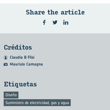
Share the ar­ti­cle
Cré­di­tos
Claudia B Flisi
Maurizio Camagna
Eti­que­tas
Diseño
Suministro de electricidad, gas y agua