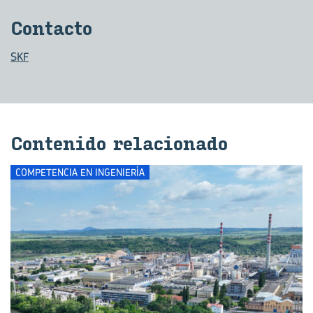
Con­tac­to
SKF
Con­te­ni­do re­la­cio­na­do
COMPETENCIA EN INGENIERÍA