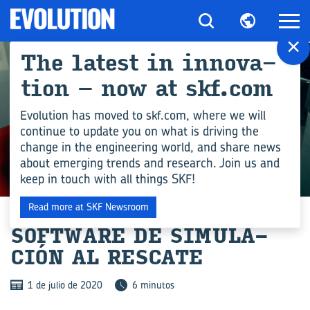
×
The la­test in in­no­va­
tion – now at skf.com
Evolution has moved to skf.com, where we will
continue to update you on what is driving the
change in the engineering world, and share news
about emerging trends and research. Join us and
keep in touch with all things SKF!
INDUSTRIA
Read more at SKF Newsroom
SOFT­WA­RE DE SI­MU­LA­
CIÓN AL RES­CA­TE
1 de julio de 2020
6 minutos