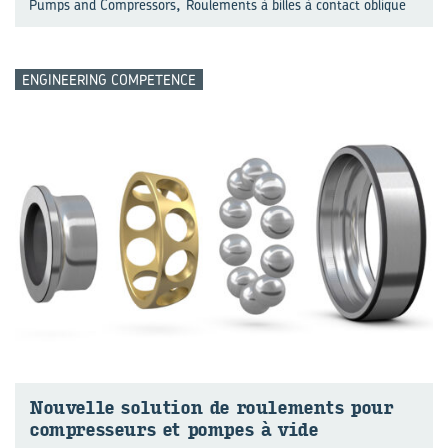
,
Pumps and Compressors
Roulements à billes à contact oblique
ENGINEERING COMPETENCE
Nou­velle so­lu­tion de rou­le­ments pour
com­pres­seurs et pompes à vide