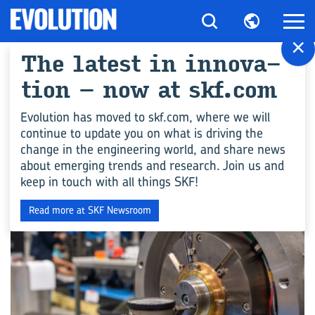
×
The la­test in in­no­va­
All ar­ticles for
tion – now at skf.com
"Pumps and Com­pres­
Evolution has moved to skf.com, where we will
continue to update you on what is driving the
sors"
change in the engineering world, and share news
about emerging trends and research. Join us and
keep in touch with all things SKF!
DÉVELOPPEMENT DURABLE
Read more at SKF Newsroom