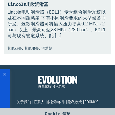
Lin­coln电动润滑器
Lincoln电动润滑器（EDL1）专为组合润滑系统以
及在不同距离条 下有不同润滑要求的大型设备而
研发。这款润滑器可将输入压力提高0.2 MPa（2
bar）以上，最高可达28 MPa（280 bar）。EDL1
可与现有管道系统、配
[...]
,
,
其他业务
其他服务
润滑剂
×
观演进 见未来
关于我们
联系人
条款和条件
隐私政策
COOKIES
© SKF Evolution 2026
Cookie 信息