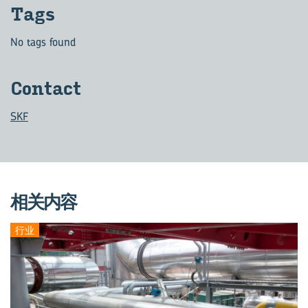
Tags
No tags found
Con­tact
SKF
相关内容
行业