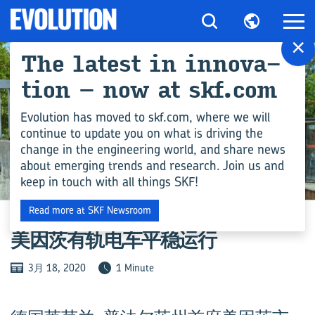
×
The latest in in­nov­a­
tion – now at skf.com
Evolution has moved to skf.com, where we will
continue to update you on what is driving the
change in the engineering world, and share news
about emerging trends and research. Join us and
keep in touch with all things SKF!
新闻
Read more at SKF Newsroom
美因茨有轨电车平稳运行
3月 18, 2020
1 Minute