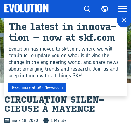
×
The la­test in in­no­va­
tion – now at skf.com
Evolution has moved to skf.com, where we will
continue to update you on what is driving the
change in the engineering world, and share news
about emerging trends and research. Join us and
keep in touch with all things SKF!
ACTUALITÉ
Read more at SKF Newsroom
CIR­CU­LA­TION SI­LEN­
CIEUSE À MAYENCE
mars 18, 2020
1 Minute