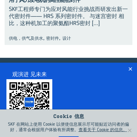
SKF工程师专门为应对风能行业挑战而研发出新一
代密封件—— HRS 系列密封件。 与迷宫密封 相
比，这种机加工的聚氨酯HRS密封
[...]
,
,
供电，供气及供水
密封件
设计
×
观演进 见未来
关于我们
联系人
条款和条件
隐私政策
COOKIES
© SKF Evolution 2026
Cookie 信息
SKF 在网站上使用 Cookie 以便使信息展示尽可能贴近访问者的偏
好，通常会根据用户体验有所调整。
查看关于 Cookie 的信息。
扫码关注订阅号