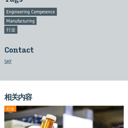
Engineering Competence
Manufacturing
行业
Con­tact
SKF
相关内容
行业