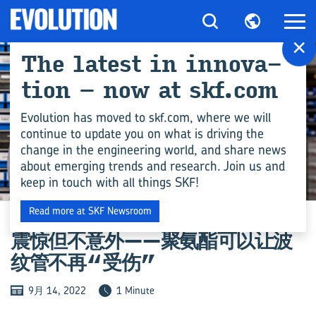
×
The latest in in­nov­a­
tion – now at skf.com
Evolution has moved to skf.com, where we will
continue to update you on what is driving the
change in the engineering world, and share news
about emerging trends and research. Join us and
keep in touch with all things SKF!
工程能力
Read more at SKF Newsroom
震惊但不意外——聚氨酯可以让波
纹管不再“受伤”
9月 14, 2022
1 Minute