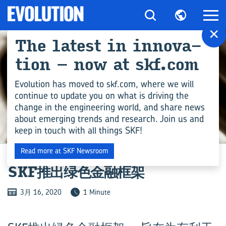
×
The latest in in­nov­a­
tion – now at skf.com
Evolution has moved to skf.com, where we will
continue to update you on what is driving the
change in the engineering world, and share news
about emerging trends and research. Join us and
keep in touch with all things SKF!
新闻
Read more at SKF Newsroom
SKF推出绿色金融框架
3月 16, 2020
1 Minute