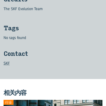
The SKF Evolution Team
Tags
No tags found
Con­tact
SKF
相关内容
行业