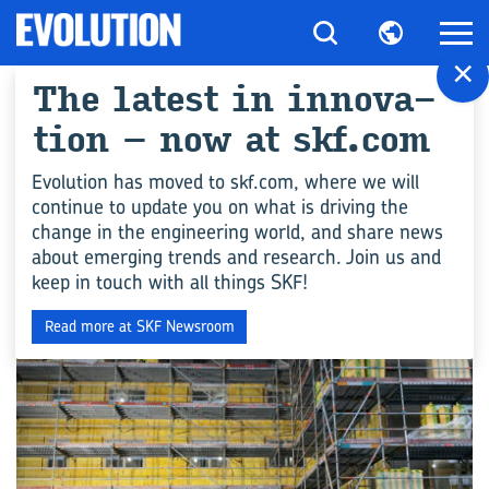
×
The latest in in­nov­a­
All art­icles for "Lub­
tion – now at skf.com
ric­a­tion Solu­tions"
Evolution has moved to skf.com, where we will
continue to update you on what is driving the
change in the engineering world, and share news
生产制造
about emerging trends and research. Join us and
keep in touch with all things SKF!
Read more at SKF Newsroom