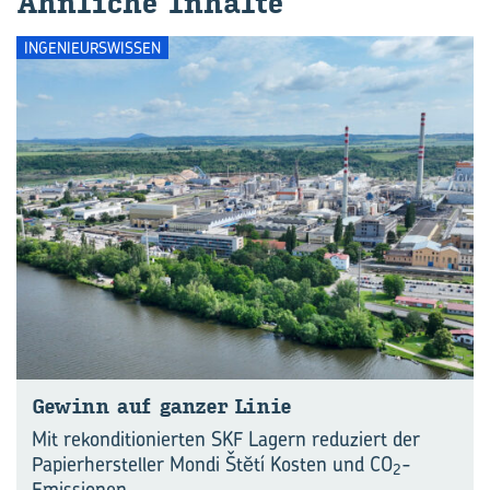
Ähn­li­che In­hal­te
INGENIEURSWISSEN
Ge­winn auf gan­zer Linie
Mit rekonditionierten SKF Lagern reduziert der
Papierhersteller Mondi Štĕtí Kosten und CO
-
2
Emissionen.