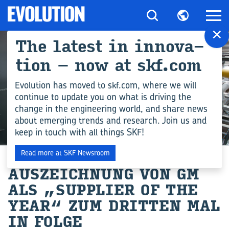
×
The la­test in in­no­va­
ti­on – now at skf.com
Evolution has moved to skf.com, where we will
continue to update you on what is driving the
change in the engineering world, and share news
about emerging trends and research. Join us and
keep in touch with all things SKF!
INDUSTRIE
Read more at SKF Newsroom
AUS­ZEICH­NUNG VON GM
ALS „SUP­PLIER OF THE
YEAR“ ZUM DRIT­TEN MAL
IN FOLGE