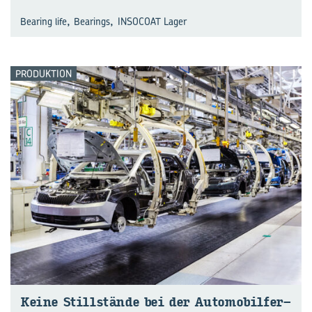
,
,
Bearing life
Bearings
INSOCOAT Lager
PRODUKTION
Keine Still­stän­de bei der Au­to­mo­bil­fer­