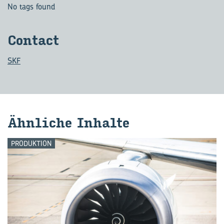
No tags found
Con­tact
SKF
Ähn­li­che In­hal­te
PRODUKTION