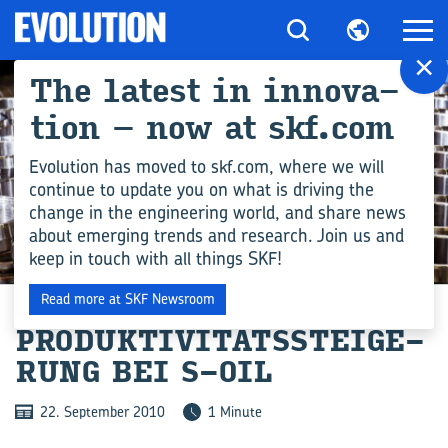
×
The la­test in in­no­va­
ti­on – now at skf.com
Evolution has moved to skf.com, where we will
continue to update you on what is driving the
change in the engineering world, and share news
about emerging trends and research. Join us and
keep in touch with all things SKF!
PRODUKTION
Read more at SKF Newsroom
PRO­DUK­TI­VI­TÄTS­STEI­GE­
RUNG BEI S-OIL
22. September 2010
1 Minute