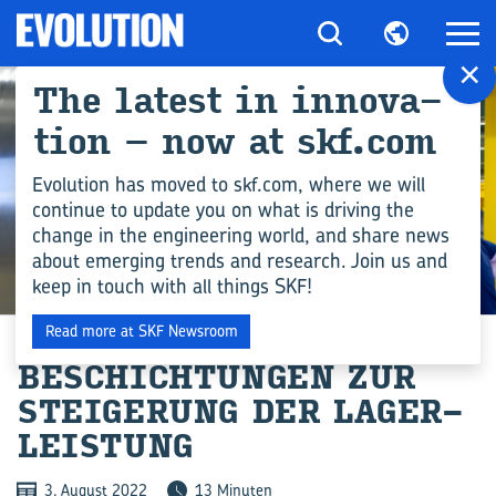
×
The la­test in in­no­va­
ti­on – now at skf.com
Evolution has moved to skf.com, where we will
continue to update you on what is driving the
change in the engineering world, and share news
about emerging trends and research. Join us and
keep in touch with all things SKF!
INGENIEURSWISSEN
Read more at SKF Newsroom
BE­SCHICH­TUN­GEN ZUR
STEI­GE­RUNG DER LA­GER­
LEIS­TUNG
3. August 2022
13 Minuten