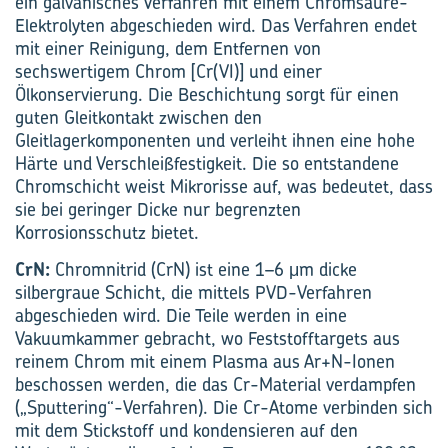
ein galvanisches Verfahren mit einem Chromsäure-
Elektrolyten abgeschieden wird. Das Verfahren endet
mit einer Reinigung, dem Entfernen von
sechswertigem Chrom [Cr(VI)] und einer
Ölkonservierung. Die Beschichtung sorgt für einen
guten Gleitkontakt zwischen den
Gleitlagerkomponenten und verleiht ihnen eine hohe
Härte und Verschleißfestigkeit. Die so entstandene
Chromschicht weist Mikrorisse auf, was bedeutet, dass
sie bei geringer Dicke nur begrenzten
Korrosionsschutz bietet.
CrN:
Chromnitrid (CrN) ist eine 1–6 μm dicke
silbergraue Schicht, die mittels PVD-Verfahren
abgeschieden wird. Die Teile werden in eine
Vakuumkammer gebracht, wo Feststofftargets aus
reinem Chrom mit einem Plasma aus Ar+N-Ionen
beschossen werden, die das Cr-Material verdampfen
(„Sputtering“-Verfahren). Die Cr-Atome verbinden sich
mit dem Stickstoff und kondensieren auf den