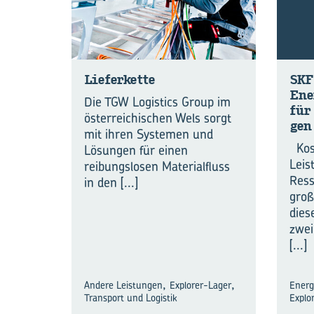
Lie­fer­ket­te
SKF
En­e
Die TGW Logistics Group im
für 
österreichischen Wels sorgt
gen
mit ihren Systemen und
Kos
Lösungen für einen
Leis
reibungslosen Materialfluss
Ress
in den
[...]
groß
dies
zwei
[...]
,
,
Andere Leistungen
Explorer-Lager
Energi
Transport und Logistik
Explo