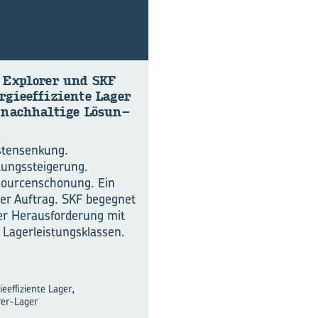
 Ex­plo­rer und SKF
r­gie­ef­fi­zi­en­te Lager
nach­hal­ti­ge Lö­sun­
tensenkung.
tungssteigerung.
ourcenschonung. Ein
er Auftrag. SKF begegnet
er Herausforderung mit
 Lagerleistungsklassen.
,
eeffiziente Lager
rer-Lager