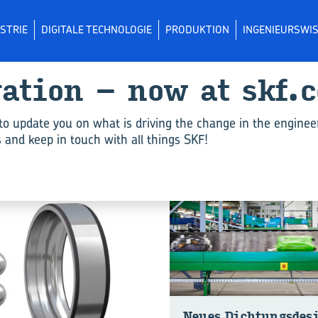
STRIE
DIGITALE TECHNOLOGIE
PRODUKTION
INGENIEURSWI
va­ti­on – now at skf.
Explorer-​Lager"
to update you on what is driving the change in the enginee
and keep in touch with all things SKF!
INGENIEURSWISSEN
Neues Dich­tungs­de­s