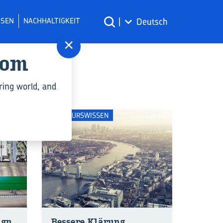
SSEN
NACHHALTIGKEIT
|
Deutsch
×
com
ring world, and
INGENIEURSWISSEN
ign
Bes­se­re Klä­rung