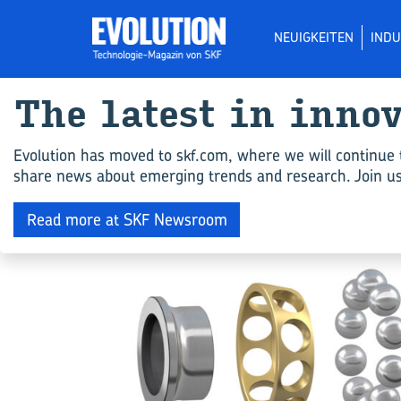
NEUIGKEITEN
INDU
The la­test in in­no­
All ar­ticles for "
Evolution has moved to skf.com, where we will continue 
share news about emerging trends and research. Join us 
ENGINEERING COMPETENCE
Read more at SKF Newsroom