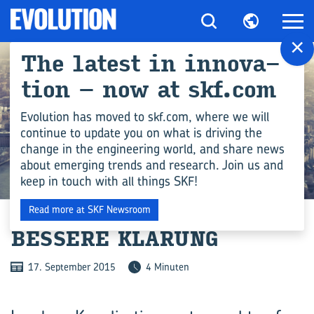
×
The la­test in in­no­va­
ti­on – now at skf.com
Evolution has moved to skf.com, where we will
continue to update you on what is driving the
change in the engineering world, and share news
about emerging trends and research. Join us and
keep in touch with all things SKF!
INGENIEURSWISSEN
Read more at SKF Newsroom
BES­SE­RE KLÄ­RUNG
17. September 2015
4 Minuten