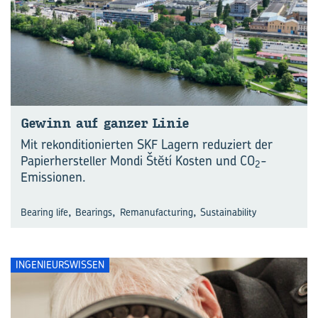
Ge­winn auf gan­zer Linie
Mit rekonditionierten SKF Lagern reduziert der
Papierhersteller Mondi Štĕtí Kosten und CO
-
2
Emissionen.
,
,
,
Bearing life
Bearings
Remanufacturing
Sustainability
INGENIEURSWISSEN