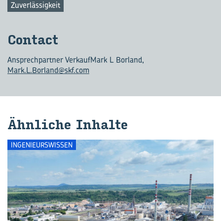
Zuverlässigkeit
Con­tact
Ansprechpartner Verkauf
Mark L Borland,
Mark.L.Borland@skf.com
Ähn­li­che In­hal­te
INGENIEURSWISSEN