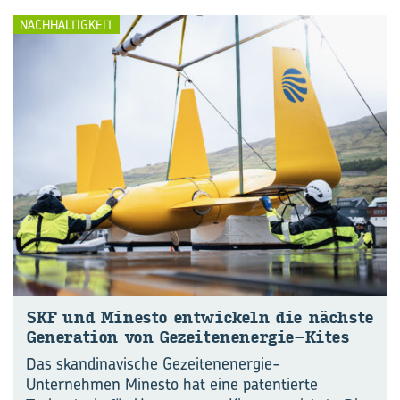
NACHHALTIGKEIT
SKF und Mi­nes­to ent­wi­ckeln die nächs­te
Ge­ne­ra­ti­on von Gezeitenenergie-​Kites
Das skandinavische Gezeitenenergie-
Unternehmen Minesto hat eine patentierte