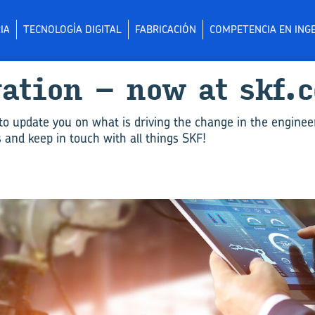
IA
TECNOLOGÍA DIGITAL
FABRICACIÓN
COMPETENCIA EN INGE
­va­tion – now at skf.
to update you on what is driving the change in the enginee
and keep in touch with all things SKF!