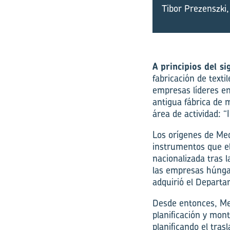
Tibor Prezenszki
A principios del si
fabricación de text
empresas líderes en
antigua fábrica de m
área de actividad: “
Los orígenes de Me
instrumentos que e
nacionalizada tras l
las empresas húnga
adquirió el Departa
Desde entonces, Med
planificación y mon
planificando el tras