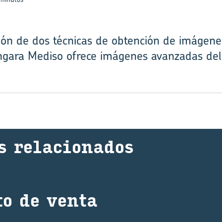
ón de dos técnicas de obtención de imágene
ngara Mediso ofrece imágenes avanzadas de
s re­la­cio­na­dos
­to de venta