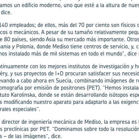
tamos un edificio moderno, uno que esté a la altura de nue
 dice.
40 empleados; de ellos, más del 70 por ciento son físicos 
ricos o mecánicos. A pesar de su tamaño relativamente peq
e 80 países, siendo Asia su mercado más importante. Otr
ania y Polonia, donde Mediso tiene centros de servicio, y, 
os instalado más de mil sistemas en todo el mundo”, dice
tinuamente con los mejores institutos de investigación y ho
y, y sus proyectos de I+D procuran satisfacer sus necesi
llevando a cabo ahora en Suecia, combinando imágenes de 
omografía por emisión de positrones (PET). “Hemos instal
tuto Karolinska, donde se están desarrollando isótopos espe
modificando nuestro aparato para adaptarlo a las exigenci
rales especiales”.
 director de ingeniería mecánica de Mediso, la empresa es 
s preclínicas por PET. “Dominamos sobre todo la resolució
s – de las imágenes”, dice.