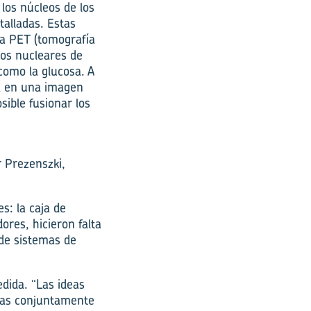
los núcleos de los
talladas. Estas
La PET (tomografía
pos nucleares de
como la glucosa. A
ia en una imagen
sible fusionar los
 Prezenszki,
s: la caja de
ores, hicieron falta
 de sistemas de
dida. “Las ideas
adas conjuntamente