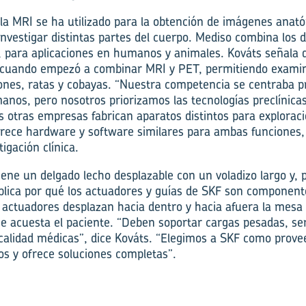
la MRI se ha utilizado para la obtención de imágenes anató
investigar distintas partes del cuerpo. Mediso combina los 
, para aplicaciones en humanos y animales. Kováts señala 
l cuando empezó a combinar MRI y PET, permitiendo exami
nes, ratas y cobayas. “Nuestra competencia se centraba p
anos, pero nosotros priorizamos las tecnologías preclínica
s otras empresas fabrican aparatos distintos para explora
rece hardware y software similares para ambas funciones,
tigación clínica.
ne un delgado lecho desplazable con un voladizo largo y, p
xplica por qué los actuadores y guías de SKF son component
actuadores desplazan hacia dentro y hacia afuera la mesa
 se acuesta el paciente. “Deben soportar cargas pesadas, s
calidad médicas”, dice Kováts. “Elegimos a SKF como prov
tos y ofrece soluciones completas”.