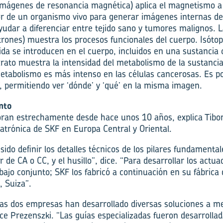
imágenes de resonancia magnética) aplica el magnetismo a 
or de un organismo vivo para generar imágenes internas de
dar a diferenciar entre tejido sano y tumores malignos. 
trones) muestra los procesos funcionales del cuerpo. Isóto
da se introducen en el cuerpo, incluidos en una sustancia 
arato muestra la intensidad del metabolismo de la sustanc
metabolismo es más intenso en las células cancerosas. Es po
 permitiendo ver ‘dónde’ y ‘qué’ en la misma imagen.
nto
oran estrechamente desde hace unos 10 años, explica Tibor
trónica de SKF en Europa Central y Oriental.
ido definir los detalles técnicos de los pilares fundamentale
 de CA o CC, y el husillo”, dice. “Para desarrollar los actuad
bajo conjunto; SKF los fabricó a continuación en su fábrica
, Suiza”.
las dos empresas han desarrollado diversas soluciones a me
dice Prezenszki. “Las guías especializadas fueron desarroll