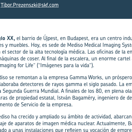
,
Tibor.Prezenszki@skf.com
glo XX,
el barrio de Újpest, en Budapest, era un centro indu
iles y muebles. Hoy, es sede de Mediso Medical Imaging Sys
 el sector de la alta tecnología médica. Las oficinas de la
áquinas de coser. Al final de la escalera, un enorme cartel
Imaging for Life” (“Imágenes para la vida”).
diso se remontan a la empresa Gamma Works, un próspero 
laboraba detectores de rayos gamma el siglo pasado. La e
a Segunda Guerra Mundial. A finales de los 80, en plena ola
ras de propiedad estatal, István Bagaméry, ingeniero de d
mento de Servicio de la empresa.
iso ha crecido y ampliado su ámbito de actividad, abarcand
taje de aparatos de imagen médica nuclear. Actualmente, 
lado a unas instalaciones que reflejen su vocación de empre