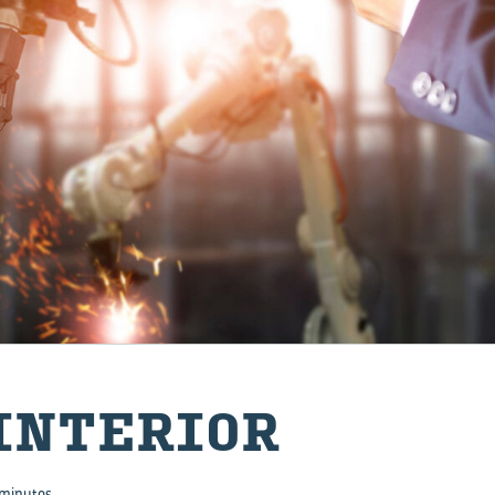
IN­TE­RIOR
minutos