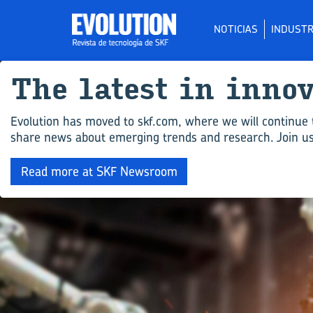
NOTICIAS
INDUSTR
The la­test in in­no
Evolution has moved to skf.com, where we will continue 
share news about emerging trends and research. Join us 
Read more at SKF Newsroom