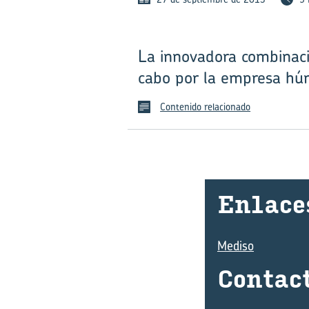
La innovadora combinaci
cabo por la empresa hú
Contenido relacionado
En­la­ce
Mediso
Con­tac