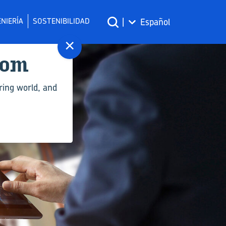
NIERÍA
SOSTENIBILIDAD
|
Español
×
com
ring world, and