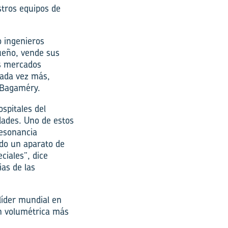
stros equipos de
o ingenieros
ueño, vende sus
os mercados
cada vez más,
 Bagaméry.
spitales del
dades. Uno de estos
resonancia
ado un aparato de
ciales”, dice
as de las
líder mundial en
n volumétrica más