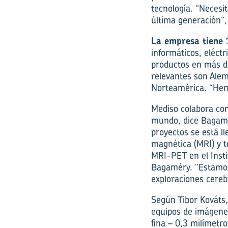
tecnología. “Necesi
última generación”,
La empresa tiene
1
informáticos, eléct
productos en más d
relevantes son Alem
Norteamérica. “Hem
Mediso colabora con
mundo, dice Bagamér
proyectos se está 
magnética (MRI) y t
MRI-PET en el Insti
Bagaméry. “Estamos 
exploraciones cereb
Según Tibor Kováts,
equipos de imágene
fina – 0,3 milímetro