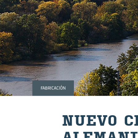
FABRICACIÓN
NUEVO CE
ALE­MA­N