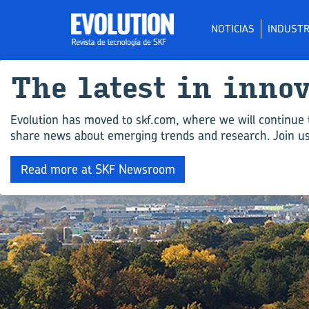
NOTICIAS
INDUSTR
The la­test in in­no
Evolution has moved to skf.com, where we will continue 
share news about emerging trends and research. Join us 
Read more at SKF Newsroom