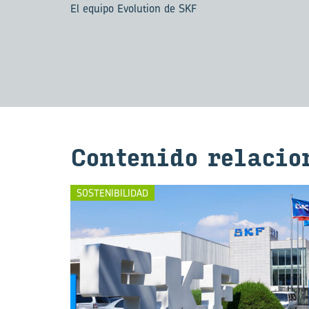
El equipo Evolution de SKF
Con­te­ni­do re­la­cio­
SOSTENIBILIDAD