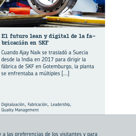
El fu­tu­ro lean y di­gi­tal de la fa­
bri­ca­ción en SKF
Cuando Ajay Naik se trasladó a Suecia
desde la India en 2017 para dirigir la
fábrica de SKF en Gotemburgo, la planta
se enfrentaba a múltiples
[...]
,
,
,
Digitalización
Fabricación
Leadership
Quality Management
a las preferencias de los visitantes y para