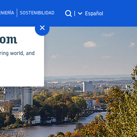
NIERÍA
SOSTENIBILIDAD
|
Español
×
com
ring world, and