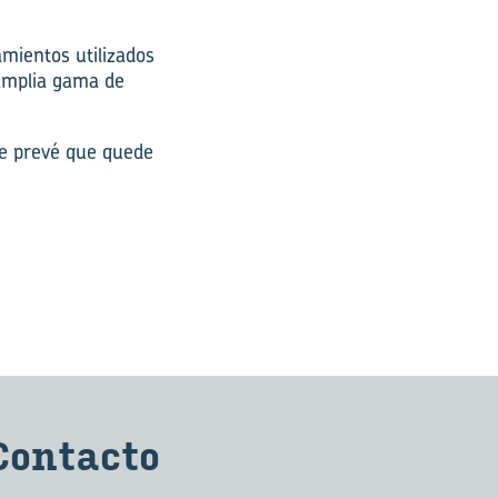
mientos utilizados
 amplia gama de
se prevé que quede
Con­tac­to