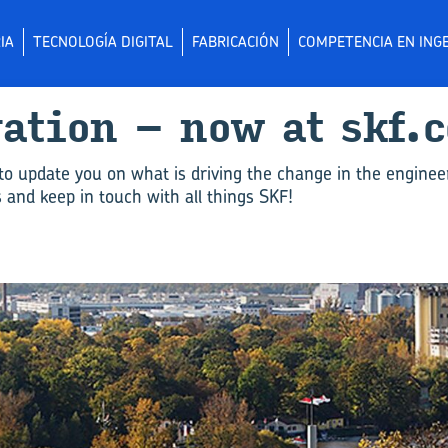
IA
TECNOLOGÍA DIGITAL
FABRICACIÓN
COMPETENCIA EN INGE
­va­tion – now at skf.
to update you on what is driving the change in the enginee
and keep in touch with all things SKF!