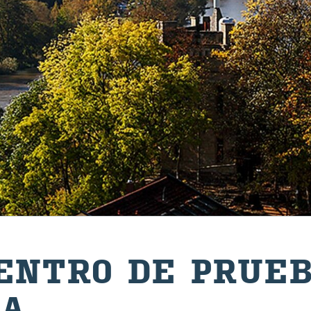
N­TRO DE PRUE­
IA