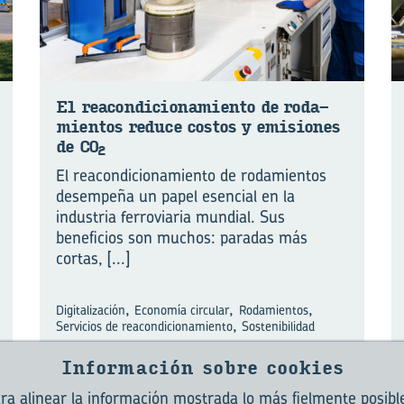
El re­acon­di­cio­na­mien­to de ro­da­
mien­tos re­du­ce cos­tos y emi­sio­nes
de CO
2
El reacondicionamiento de rodamientos
desempeña un papel esencial en la
industria ferroviaria mundial. Sus
beneficios son muchos: paradas más
cortas,
[...]
,
,
,
Digitalización
Economía circular
Rodamientos
,
Servicios de reacondicionamiento
Sostenibilidad
Información sobre cookies
ara alinear la información mostrada lo más fielmente posible 