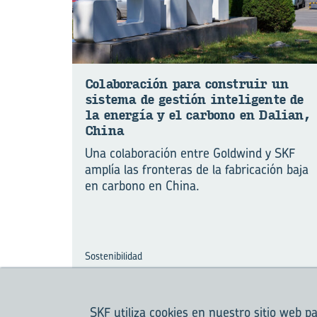
Co­la­bo­ra­ción para cons­truir un
sis­te­ma de ges­tión in­te­li­gen­te de
la ener­gía y el car­bono en Da­lian,
China
Una colaboración entre Goldwind y SKF
amplía las fronteras de la fabricación baja
en carbono en China.
Sostenibilidad
SKF utiliza cookies en nuestro sitio web p