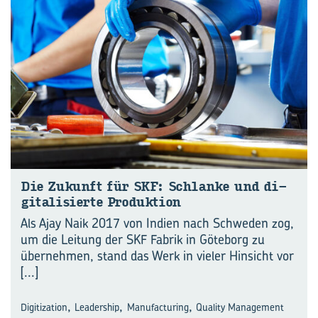
Die Zu­kunft für SKF: Schlan­ke und di­
gi­ta­li­sier­te Pro­duk­ti­on
Als Ajay Naik 2017 von Indien nach Schweden zog,
um die Leitung der SKF Fabrik in Göteborg zu
übernehmen, stand das Werk in vieler Hinsicht vor
[...]
,
,
,
Digitization
Leadership
Manufacturing
Quality Management