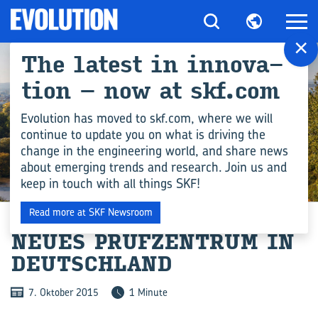
×
The la­test in in­no­va­
ti­on – now at skf.com
Evolution has moved to skf.com, where we will
continue to update you on what is driving the
change in the engineering world, and share news
about emerging trends and research. Join us and
keep in touch with all things SKF!
PRODUKTION
Read more at SKF Newsroom
NEUES PRÜF­ZEN­TRUM IN
DEUTSCH­LAND
7. Oktober 2015
1 Minute