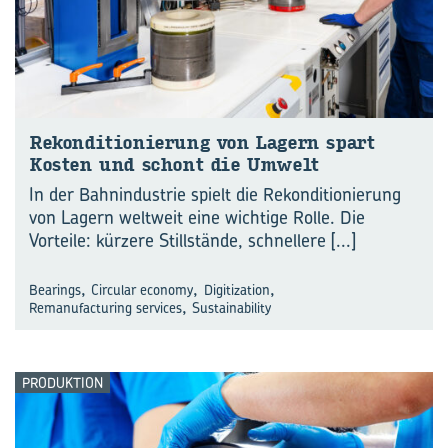
Re­kon­di­tio­nie­rung von La­gern spart
Kos­ten und schont die Um­welt
In der Bahnindustrie spielt die Rekonditionierung
von Lagern weltweit eine wichtige Rolle. Die
Vorteile: kürzere Stillstände, schnellere
[...]
,
,
,
Bearings
Circular economy
Digitization
,
Remanufacturing services
Sustainability
PRODUKTION