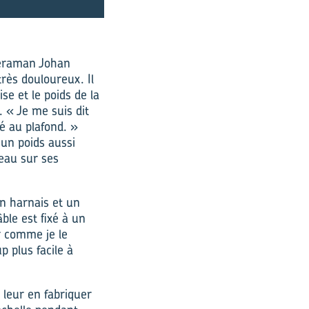
eraman Johan
très douloureux. Il
se et le poids de la
. « Je me suis dit
xé au plafond. »
 un poids aussi
deau sur ses
un harnais et un
ble est fixé à un
r comme je le
p plus facile à
 leur en fabriquer