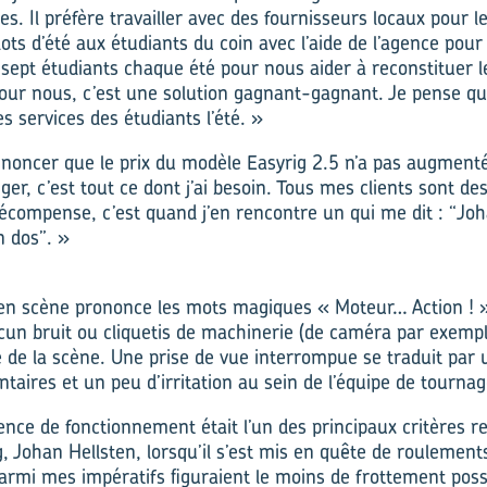
ires. Il préfère travailler avec des fournisseurs locaux pour 
lots d’été aux étudiants du coin avec l’aide de l’agence pour
ept étudiants chaque été pour nous aider à reconstituer le
Pour nous, c’est une solution gagnant-gagnant. Je pense qu
es services des étudiants l’été. »
d’annoncer que le prix du modèle Easyrig 2.5 n’a pas augment
nger, c’est tout ce dont j’ai besoin. Tous mes clients sont de
récompense, c’est quand j’en rencontre un qui me dit : “Joh
 dos”. »
n scène prononce les mots magiques « Moteur… Action ! »,
cun bruit ou cliquetis de machinerie (de caméra par exemp
e de la scène. Une prise de vue interrompue se traduit par 
taires et un peu d’irritation au sein de l’équipe de tournag
lence de fonctionnement était l’un des principaux critères r
g, Johan Hellsten, lorsqu’il s’est mis en quête de roulemen
Parmi mes impératifs figuraient le moins de frottement possi