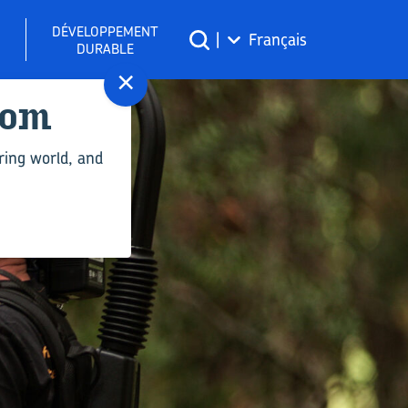
DÉVELOPPEMENT
|
Français
DURABLE
×
com
ring world, and