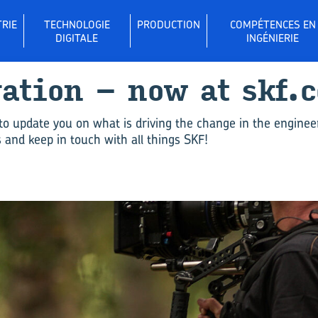
RIE
TECHNOLOGIE
PRODUCTION
COMPÉTENCES EN
DIGITALE
INGÉNIERIE
­va­tion – now at skf.
to update you on what is driving the change in the enginee
and keep in touch with all things SKF!