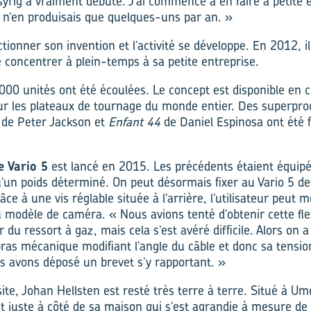
asyrig a vraiment débuté. J’ai commencé à en faire à petite 
 n’en produisais que quelques-uns par an. »
ctionner son invention et l’activité se développe. En 2012, il
oncentrer à plein-temps à sa petite entreprise.
6 000 unités ont été écoulées. Le concept est disponible en 
sur les plateaux de tournage du monde entier. Des superpro
de Peter Jackson et
Enfant 44
de Daniel Espinosa ont été f
 Vario 5
est lancé en 2015. Les précédents étaient équipé
u’un poids déterminé. On peut désormais fixer au Vario 5 
ce à une vis réglable située à l’arrière, l’utilisateur peut m
 modèle de caméra. « Nous avions tenté d’obtenir cette flexi
r du ressort à gaz, mais cela s’est avéré difficile. Alors on a 
ras mécanique modifiant l’angle du câble et donc sa tension.
us avons déposé un brevet s’y rapportant. »
ite, Johan Hellsten est resté très terre à terre. Situé à Um
est juste à côté de sa maison qui s’est agrandie à mesure de l’