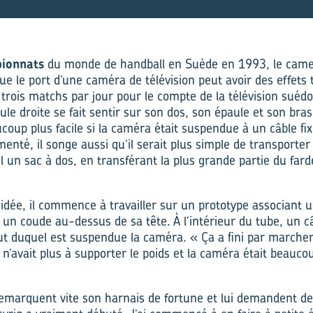
pionnats
du monde de handball en Suède en 1993, le cam
e le port d’une caméra de télévision peut avoir des effets 
trois matchs par jour pour le compte de la télévision suédoi
e droite se fait sentir sur son dos, son épaule et son bras
coup plus facile si la caméra était suspendue à un câble fi
nté, il songe aussi qu’il serait plus simple de transporter
el un sac à dos, en transférant la plus grande partie du far
 idée, il commence à travailler sur un prototype associant 
t un coude au-dessus de sa tête. À l’intérieur du tube, un câ
ut duquel est suspendue la caméra. « Ça a fini par marche
n’avait plus à supporter le poids et la caméra était beaucou
emarquent vite son harnais de fortune et lui demandent de