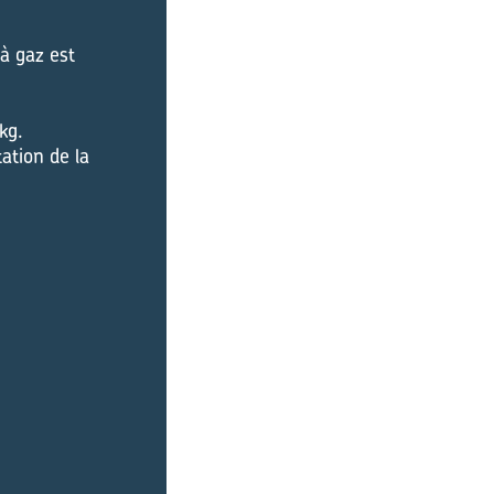
 à gaz est
kg.
ation de la