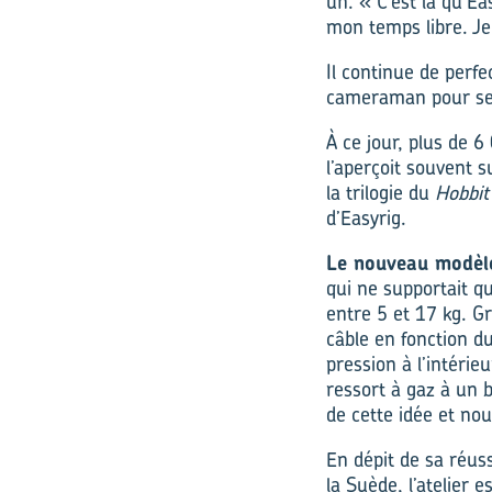
un. « C’est là qu’E
mon temps libre. Je
Il continue de perfe
cameraman pour se c
À ce jour, plus de 
l’aperçoit souvent 
la trilogie du
Hobbit
d’Easyrig.
Le nouveau modèle
qui ne supportait q
entre 5 et 17 kg. Grâ
câble en fonction du
pression à l’intérieu
ressort à gaz à un b
de cette idée et no
En dépit de sa réuss
la Suède, l’atelier 