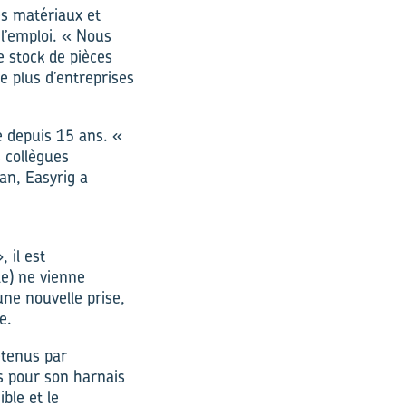
les matériaux et
 l’emploi. « Nous
 stock de pièces
e plus d’entreprises
é depuis 15 ans. «
s collègues
an, Easyrig a
 il est
le) ne vienne
une nouvelle prise,
e.
etenus par
ts pour son harnais
ble et le