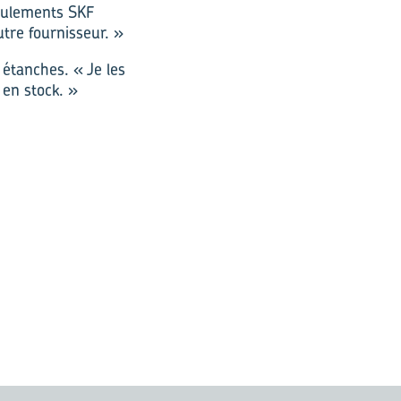
roulements SKF
tre fournisseur. »
 étanches. « Je les
 en stock. »