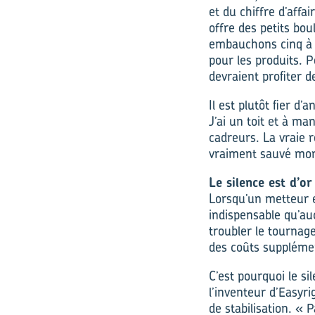
et du chiffre d’affa
offre des petits bou
embauchons cinq à s
pour les produits. 
devraient profiter d
Il est plutôt fier 
J’ai un toit et à ma
cadreurs. La vraie 
vraiment sauvé mon
Le silence est d’or
Lorsqu’un metteur e
indispensable qu’au
troubler le tournag
des coûts supplémen
C’est pourquoi le si
l’inventeur d’Easyri
de stabilisation. « 