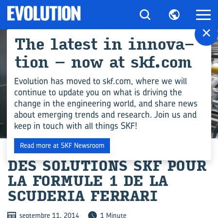
×
The la­test in in­no­va­
tion – now at skf.com
Evolution has moved to skf.com, where we will
continue to update you on what is driving the
change in the engineering world, and share news
about emerging trends and research. Join us and
keep in touch with all things SKF!
INDUSTRIE
Read more at SKF Newsroom
DES SO­LU­TIONS SKF POUR
LA FOR­MULE 1 DE LA
SCU­DE­RIA FER­RA­RI
septembre 11, 2014
1 Minute