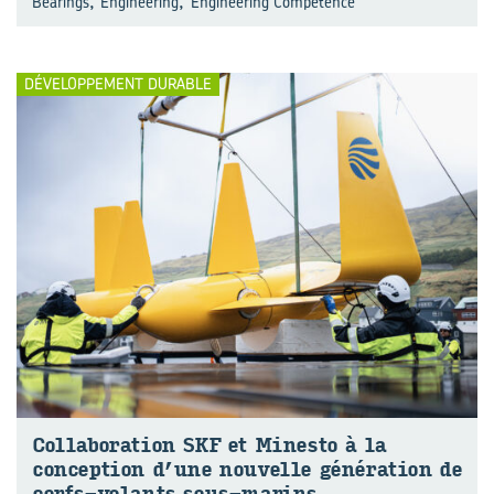
,
,
Bearings
Engineering
Engineering Competence
DÉVELOPPEMENT DURABLE
Col­la­bo­ra­tion SKF et Mi­nes­to à la
concep­tion d’une nou­velle gé­né­ra­tion de