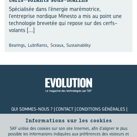
cerfs-​volants sous-​marins
Spécialisée dans l’énergie marémotrice,
l’entreprise nordique Minesto a mis au point une
technologie brevetée qui repose sur des cerfs-
volants
[...]
,
,
,
Bearings
Lubrifiants
Sceaux
Sustainability
QUI SOMMES-NOUS ?
CONTACT
CONDITIONS GÉNÉRALES
POLITIQUE DE CONFIDENTIALITÉ
COOKIES
Informations sur les cookies
SKF utilise des cookies sur son site Internet, afin d'aligner le plus
© SKF Evolution 2026
possible les informations indiquées aux préférences des visiteurs et