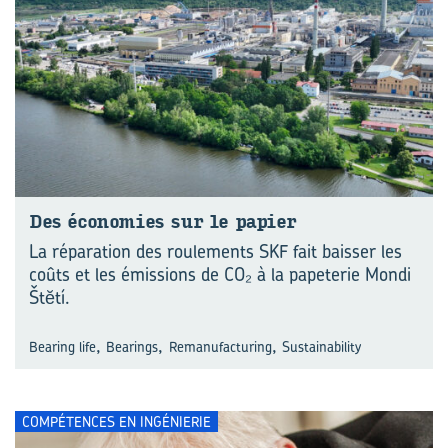
Des éco­no­mies sur le pa­pier
La réparation des roulements SKF fait baisser les
coûts et les émissions de CO₂ à la papeterie Mondi
Štĕtí.
,
,
,
Bearing life
Bearings
Remanufacturing
Sustainability
COMPÉTENCES EN INGÉNIERIE