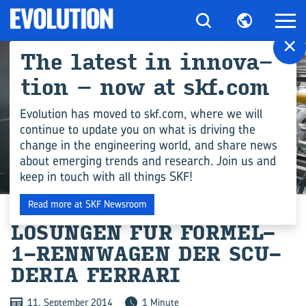
×
The la­test in in­no­va­
ti­on – now at skf.com
Evolution has moved to skf.com, where we will
continue to update you on what is driving the
change in the engineering world, and share news
about emerging trends and research. Join us and
keep in touch with all things SKF!
INDUSTRIE
Read more at SKF Newsroom
LÖ­SUN­GEN FÜR FORMEL-​
1-​RENNWAGEN DER SCU­
DE­RIA FER­RA­RI
11. September 2014
1 Minute