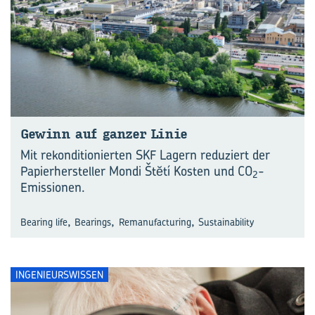
Ge­winn auf gan­zer Linie
Mit rekonditionierten SKF Lagern reduziert der
Papierhersteller Mondi Štĕtí Kosten und CO
-
2
Emissionen.
,
,
,
Bearing life
Bearings
Remanufacturing
Sustainability
INGENIEURSWISSEN