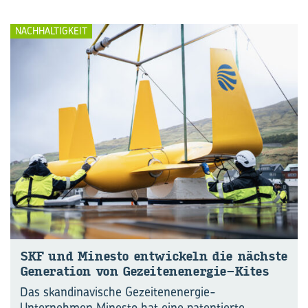
NACHHALTIGKEIT
SKF und Mi­nes­to ent­wi­ckeln die nächs­te
Ge­ne­ra­ti­on von Gezeitenenergie-​Kites
Das skandinavische Gezeitenenergie-
Unternehmen Minesto hat eine patentierte