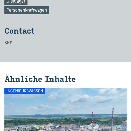
Gleitlager
Personenkraftwagen
Con­tact
SKF
Ähn­li­che In­hal­te
INGENIEURSWISSEN