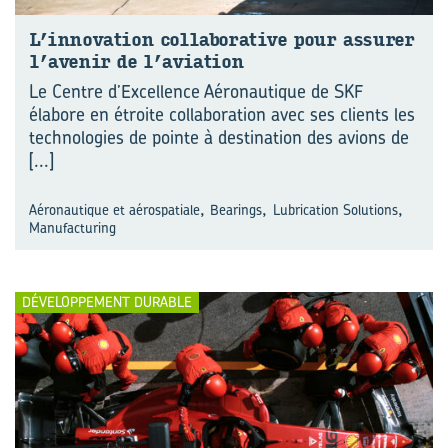
L’in­no­va­tion col­la­bo­ra­tive pour as­su­rer
l’ave­nir de l’avia­tion
Le Centre d’Excellence Aéronautique de SKF
élabore en étroite collaboration avec ses clients les
technologies de pointe à destination des avions de
[...]
,
,
,
Aéronautique et aérospatiale
Bearings
Lubrication Solutions
Manufacturing
DÉVELOPPEMENT DURABLE