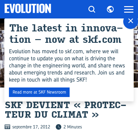
×
The la­test in in­no­va­
tion – now at skf.com
Evolution has moved to skf.com, where we will
continue to update you on what is driving the
change in the engineering world, and share news
about emerging trends and research. Join us and
keep in touch with all things SKF!
PRODUCTION
Read more at SKF Newsroom
SKF DE­VIENT « PRO­TEC­
TEUR DU CLI­MAT »
septembre 17, 2012
2 Minutes