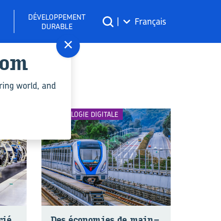
DÉVELOPPEMENT
|
Français
DURABLE
×
com
ring world, and
TECHNOLOGIE DIGITALE
rié
Des éco­no­mies de main­