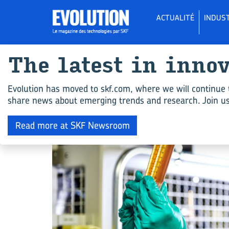
ACTUALITÉ
INDUST
The la­test in in­no
All ar­ticles for "
Evolution has moved to skf.com, where we will continue 
share news about emerging trends and research. Join us 
INDUSTRIE
Read more at SKF Newsroom