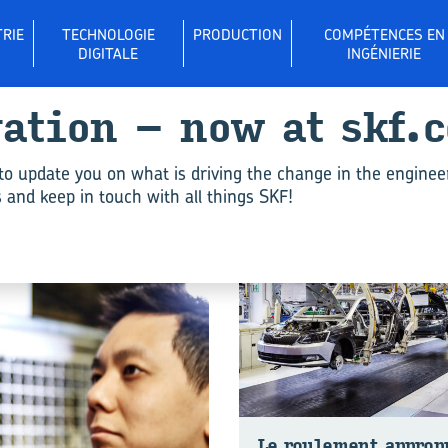
RIE
TECHNOLOGIE
PRODUCTION
COMPÉTENCES EN
DIGITALE
INGÉNIERIE
­va­tion – now at skf.
Bea­ring life"
to update you on what is driving the change in the enginee
and keep in touch with all things SKF!
PRODUCTION
Le rou­le­ment ap­pro­p