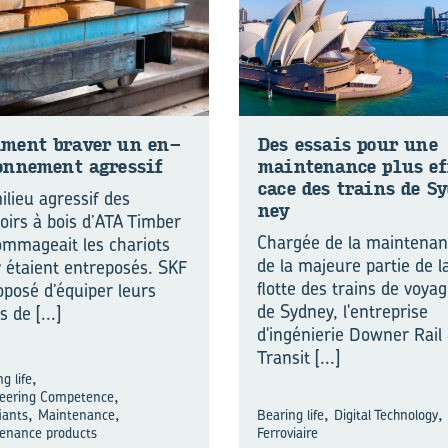
­ment bra­ver un en­
Des es­sais pour une
on­ne­ment agres­sif
main­te­nance plus ef
cace des trains de S
ilieu agressif des
ney
oirs à bois d’ATA Timber
Chargée de la maintena
mmageait les chariots
de la majeure partie de l
y étaient entreposés. SKF
flotte des trains de voya
oposé d’équiper leurs
de Sydney, l'entreprise
s de
[...]
d'ingénierie Downer Rail
Transit
[...]
,
g life
,
eering Competence
,
,
,
,
iants
Maintenance
Bearing life
Digital Technology
enance products
Ferroviaire