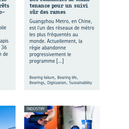
rêts
te­nance pour un suivi
mo­
sûr des rames
Guangzhou Metro, en Chine,
ile
est l’un des réseaux de métro
les plus fréquentés au
apis
monde. Actuellement, la
e 36
régie abandonne
n de
progressivement le
programme
[...]
,
,
Bearing failure
Bearing life
,
,
Bearings
Digitization
Sustainability
INDUSTRY