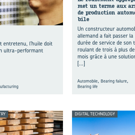
met un terme aux ar­
de pro­duc­tion au­to­
bile
Un constructeur automob
allemand a fait passer la
durée de service de son t
entretenu, l'huile doit
roulant de trois à plus d
ion ultra-performant
mois grâce à une solutio
[...]
,
,
Automobile
Bearing failure
ufacturing
Bearing life
TRY
DIGITAL TECHNOLOGY