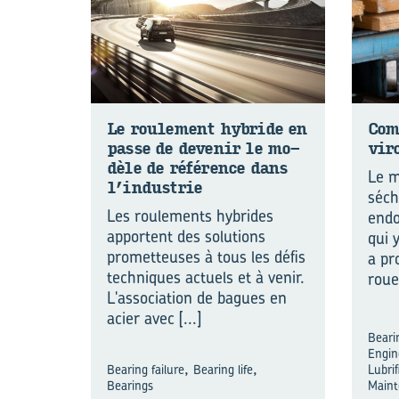
Le rou­le­ment ‍hybride en
Com
passe de de­ve­nir le mo­
vi­r
dèle de ré­fé­rence dans
Le m
l’in­dus­trie
séch
Les roulements hybrides
endo
apportent des solutions
qui 
prometteuses à tous les défis
a pr
techniques actuels et à venir.
roue
L'association de bagues en
acier avec
[...]
Bearin
Engin
,
,
Bearing failure
Bearing life
Lubrif
Bearings
Maint