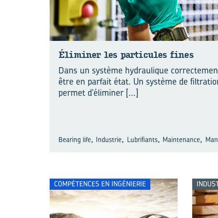
Éli­mi­ner les par­ti­cules fines
Dans un système hydraulique correctement 
être en parfait état. Un système de filtrat
permet d'éliminer
[...]
,
,
,
,
Bearing life
Industrie
Lubrifiants
Maintenance
Man
COMPÉTENCES EN INGÉNIERIE
INDUS