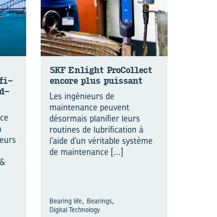
SKF En­light Pro­Col­lect
­fi­
en­core plus puis­sant
yd­
Les ingénieurs de
maintenance peuvent
nce
désormais planifier leurs
a
routines de lubrification à
geurs
l'aide d'un véritable système
de maintenance
[...]
 &
,
,
Bearing life
Bearings
Digital Technology