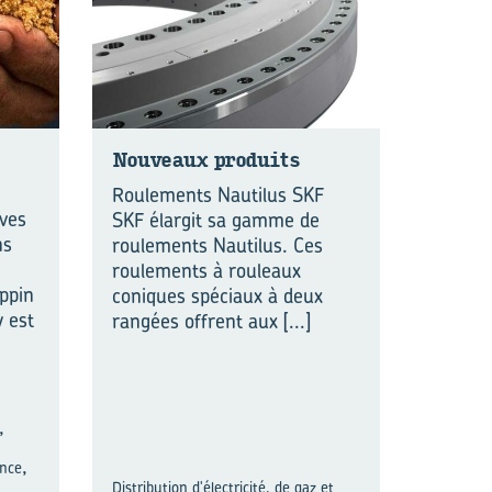
Nou­veaux pro­duits
Roulements Nautilus SKF
aves
SKF élargit sa gamme de
ns
roulements Nautilus. Ces
roulements à rouleaux
ippin
coniques spéciaux à deux
y est
rangées offrent aux
[...]
,
,
nce
Distribution d'électricité, de gaz et