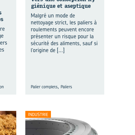
gié­nique et asep­tique
s
Malgré un mode de
és
nettoyage strict, les paliers à
ure
roulements peuvent encore
ge
présenter un risque pour la
iers
sécurité des aliments, sauf si
es
l’origine de
[...]
,
on
Palier complets
Paliers
INDUSTRIE