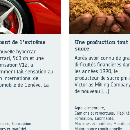
bout de l’ex­trême
Une pro­duc­tion tout
sucre
ouvelle hypercar
Après avoir connu de gr
rrari, 963 ch et une
difficultés financières da
risation V12, a
les années 1990, le
mment fait sensation au
producteur de sucre phil
n international de
Victorias Milling Compan
tomobile de Genève. La
de nouveau
[...]
,
Agro-alimentaire
,
Camions et remorques
Fiabilité
,
,
Formation
Lubrifiants
,
,
,
obile
Conception
Machines et matériel
Maintena
,
,
nes et matériel
Maintenance conditionnelle