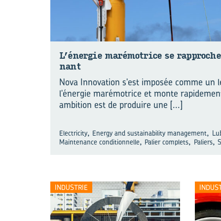
L’éner­gie ma­ré­mo­trice se rap­proch
nant
Nova Innovation s'est imposée comme un l
l'énergie marémotrice et monte rapidemen
ambition est de produire une
[...]
,
,
Electricity
Energy and sustainability management
Lub
,
,
,
Maintenance conditionnelle
Palier complets
Paliers
INDUSTRIE
INDUS