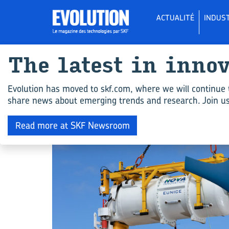
ACTUALITÉ
INDUST
The la­test in in­no
All ar­ticles for "P
Evolution has moved to skf.com, where we will continue 
share news about emerging trends and research. Join us 
INDUSTRY
Read more at SKF Newsroom