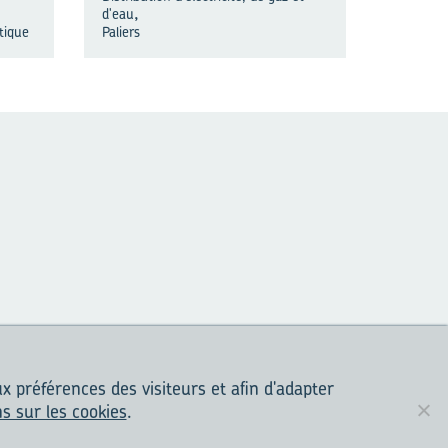
,
d'eau
stique
Paliers
ux préférences des visiteurs et afin d'adapter
DENTIALITÉ
ns sur les cookies
.