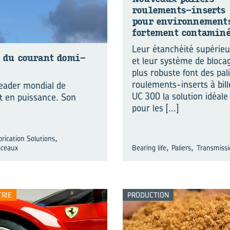
roulements-​inserts
pour en­vi­ron­ne­ment
for­te­ment conta­mi­n
Leur étanchéité supérie
e du cou­rant do­mi­
et leur système de bloca
plus robuste font des pal
roulements-inserts à bill
eader mondial de
UC 300 la solution idéale
t en puissance. Son
pour les
[...]
,
rication Solutions
,
,
Sceaux
Bearing life
Paliers
Transmissi
TRIE
PRODUCTION