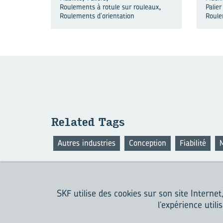
,
Roulements à rotule sur rouleaux
Palie
Roulements d'orientation
Roule
Re­la­ted Tags
Autres industries
Conception
Fiabilité
M
SKF utilise des cookies sur son site Internet
QUI SOMME
l’expérience util