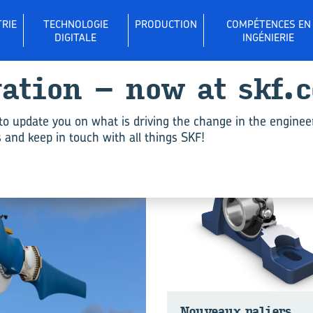
RIE
TECHNOLOGIE
PRODUCTION
COMPÉTENCES EN
DIGITALE
INGÉNIERIE
­va­tion – now at skf.
a­liers"
to update you on what is driving the change in the enginee
and keep in touch with all things SKF!
INDUSTRY
Nou­veaux pa­liers