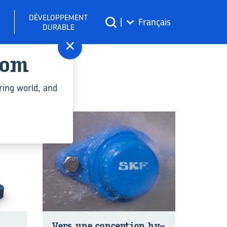
DÉVELOPPEMENT
|
Français
DURABLE
×
com
ring world, and
Vers une concep­tion hy­