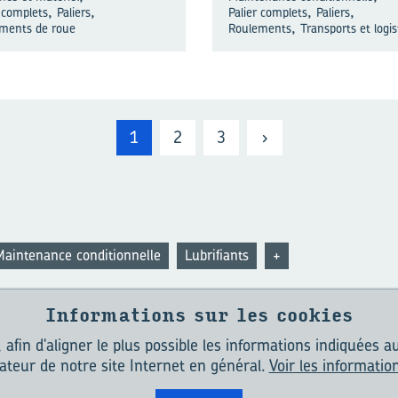
,
,
,
,
r complets
Paliers
Palier complets
Paliers
,
ments de roue
Roulements
Transports et logi
1
2
3
›
aintenance conditionnelle
Lubrifiants
+
Informations sur les cookies
, afin d'aligner le plus possible les informations indiquées a
S-NOUS ?
CONTACT
CONDITIONS GÉNÉRALES
POLITIQUE DE CONFI
isateur de notre site Internet en général.
Voir les informatio
COOKIES