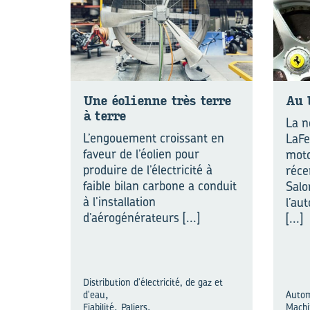
Une éo­lienne très terre
Au 
à terre
La n
L’engouement croissant en
LaFe
faveur de l’éolien pour
moto
produire de l’électricité à
réce
faible bilan carbone a conduit
Salo
à l’installation
l’au
d’aérogénérateurs
[...]
[...]
Distribution d'électricité, de gaz et
,
d'eau
Autom
,
,
Fiabilité
Paliers
Machi