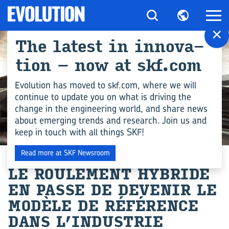
×
The la­test in in­no­va­
tion – now at skf.com
Evolution has moved to skf.com, where we will
continue to update you on what is driving the
change in the engineering world, and share news
about emerging trends and research. Join us and
keep in touch with all things SKF!
COMPÉTENCES EN INGÉNIERIE
Read more at SKF Newsroom
LE ROU­LE­MENT ‍HYBRIDE
EN PASSE DE DE­VE­NIR LE
MO­DÈLE DE RÉ­FÉ­RENCE
DANS L’IN­DUS­TRIE