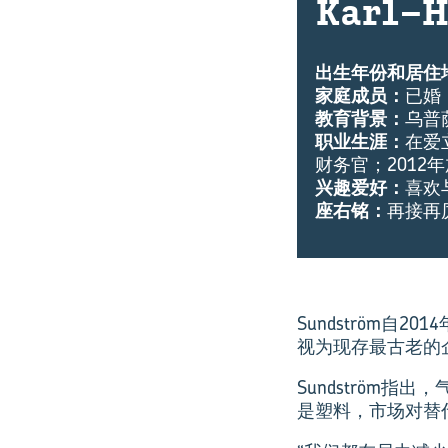
Karl-​
出生年份和居住
家庭成员：
已婚
教育背景：
乌普
职业生涯：
在爱
财务官；2012
兴趣爱好：
喜欢
座右铭：
再接再
Sundström
视为现存最古老的
Sundström
是塑料，市场对替