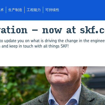
技术
生产制造
工程能力
可持续性
­a­tion – now at skf.
to update you on what is driving the change in the enginee
and keep in touch with all things SKF!