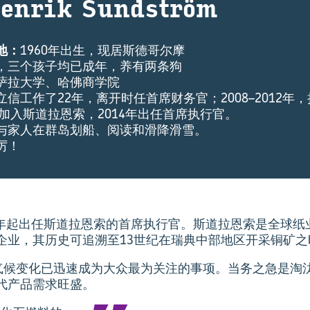
Henrik Sundström
地：
1960年出生，现居斯德哥尔摩
，三个孩子均已成年，养有两条狗
萨拉大学、哈佛商学院
立信工作了22年，离开时任首席财务官；2008–2012年
年加入斯道拉恩索，2014年出任首席执行官。
与家人在群岛划船、阅读和滑降滑雪。
厉！
自2014年起出任斯道拉恩索的首席执行官。斯道拉恩索是全球
企业，其历史可追溯至13世纪在瑞典中部地区开采铜矿之
指出，气候变化已迅速成为大众最为关注的事项。当务之急是
代产品需求旺盛。