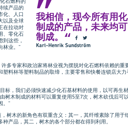
少化石燃料的
持续产品的
市化、人口
我相信，现今所有用化
大以及全球
制成的产品，未来均可
正在拉动对
用、零化石
制成。
虑到这些，
Karl-Henrik Sundström
向林业。”
解释说，许多专家和政治家将林业视为摆脱对化石燃料依赖的
和塑料杯等塑料制品的取缔，主要零售和快餐连锁店大力
候目标，我们必须快速减少化石基材料的使用，以可再生材
等由树木制成的材料可以重复使用5至7次，树木砍伐后可
因。”
继续说道，树木的新角色有双重含义：其一，其纤维素除了用
多种产品，其二，树木的各个部分都在得到利用。