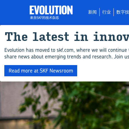
新闻
行业
数字
The latest in in­nov
Evolution has moved to skf.com, where we will continue 
share news about emerging trends and research. Join us 
Read more at SKF Newsroom