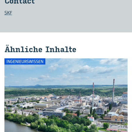
Con­tact
SKF
Ähn­li­che In­hal­te
INGENIEURSWISSEN