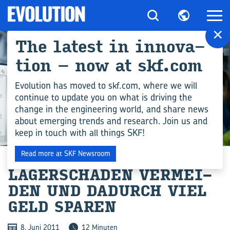
×
The la­test in in­no­va­
ti­on – now at skf.com
Evolution has moved to skf.com, where we will
continue to update you on what is driving the
change in the engineering world, and share news
about emerging trends and research. Join us and
keep in touch with all things SKF!
INGENIEURSWISSEN
Read more at SKF Newsroom
LA­GER­SCHÄ­DEN VER­MEI­
DEN UND DA­DURCH VIEL
GELD SPA­REN
8. Juni 2011
12 Minuten