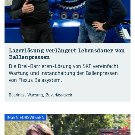
La­ger­lö­sung ver­län­gert Le­bens­dau­er von
Bal­len­pres­sen
Die Drei-Barrieren-Lösung von SKF vereinfacht
Wartung und Instandhaltung der Ballenpressen
von Flexus Balasystem.
,
,
Bearings
Wartung
Zuverlässigkeit
INGENIEURSWISSEN