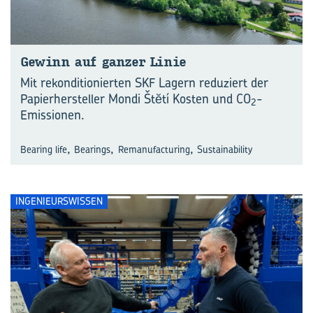
Ge­winn auf gan­zer Linie
Mit rekonditionierten SKF Lagern reduziert der
Papierhersteller Mondi Štĕtí Kosten und CO
-
2
Emissionen.
,
,
,
Bearing life
Bearings
Remanufacturing
Sustainability
INGENIEURSWISSEN