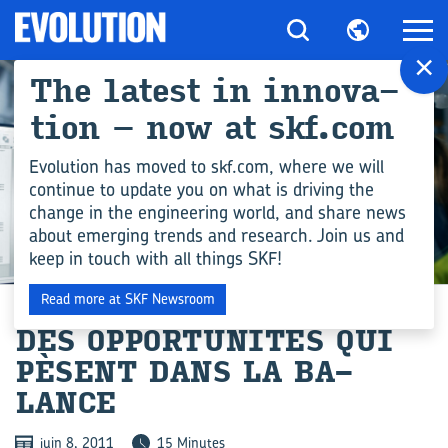
×
The la­test in in­no­va­
tion – now at skf.com
Evolution has moved to skf.com, where we will
continue to update you on what is driving the
change in the engineering world, and share news
about emerging trends and research. Join us and
keep in touch with all things SKF!
COMPÉTENCES EN INGÉNIERIE
Read more at SKF Newsroom
DES OP­POR­TU­NI­TÉS QUI
PÈSENT DANS LA BA­
LANCE
juin 8, 2011
15 Minutes