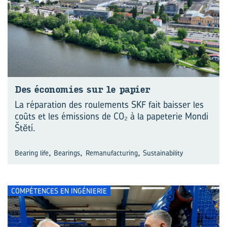
Des éco­no­mies sur le pa­pier
La réparation des roulements SKF fait baisser les
coûts et les émissions de CO₂ à la papeterie Mondi
Štĕtí.
,
,
,
Bearing life
Bearings
Remanufacturing
Sustainability
COMPÉTENCES EN INGÉNIERIE