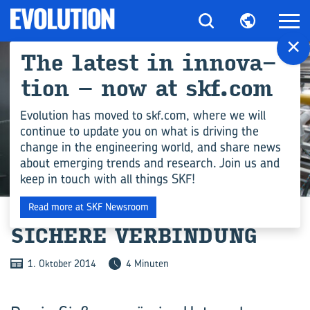
×
The la­test in in­no­va­
ti­on – now at skf.com
Evolution has moved to skf.com, where we will
continue to update you on what is driving the
change in the engineering world, and share news
about emerging trends and research. Join us and
keep in touch with all things SKF!
INDUSTRIE
Read more at SKF Newsroom
SI­CHE­RE VER­BIN­DUNG
1. Oktober 2014
4 Minuten