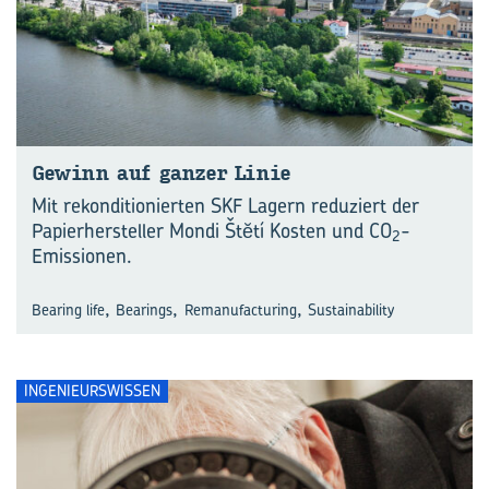
Ge­winn auf gan­zer Linie
Mit rekonditionierten SKF Lagern reduziert der
Papierhersteller Mondi Štĕtí Kosten und CO
-
2
Emissionen.
,
,
,
Bearing life
Bearings
Remanufacturing
Sustainability
INGENIEURSWISSEN