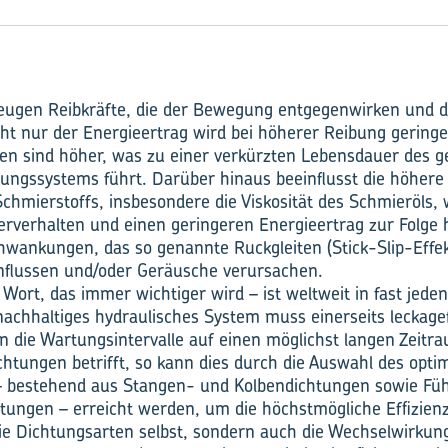
eugen Reibkräfte, die der Bewegung entgegenwirken und d
cht nur der Energieertrag wird bei höherer Reibung geringe
en sind höher, was zu einer verkürzten Lebensdauer des 
ungssystems führt. Darüber hinaus beeinflusst die höhere
chmierstoffs, insbesondere die Viskosität des Schmieröls, 
erverhalten und einen geringeren Energieertrag zur Folge
wankungen, das so genannte Ruckgleiten (Stick-Slip-Effek
influssen und/oder Geräusche verursachen.
 Wort, das immer wichtiger wird – ist weltweit in fast jede
achhaltiges hydraulisches System muss einerseits leckagef
n die Wartungsintervalle auf einen möglichst langen Zeit
htungen betrifft, so kann dies durch die Auswahl des opti
– bestehend aus Stangen- und Kolbendichtungen sowie F
tungen – erreicht werden, um die höchstmögliche Effizienz
ie Dichtungsarten selbst, sondern auch die Wechselwirku