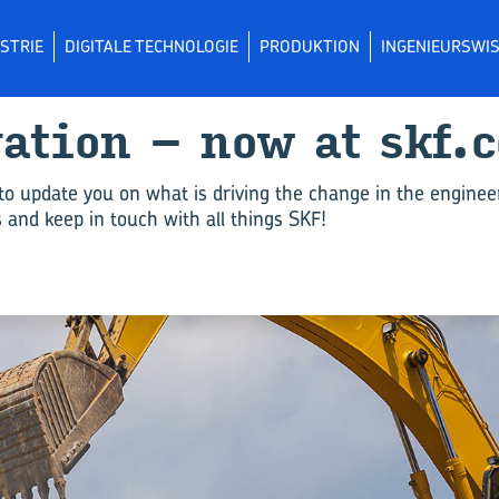
STRIE
DIGITALE TECHNOLOGIE
PRODUKTION
INGENIEURSWI
va­ti­on – now at skf.
to update you on what is driving the change in the enginee
and keep in touch with all things SKF!