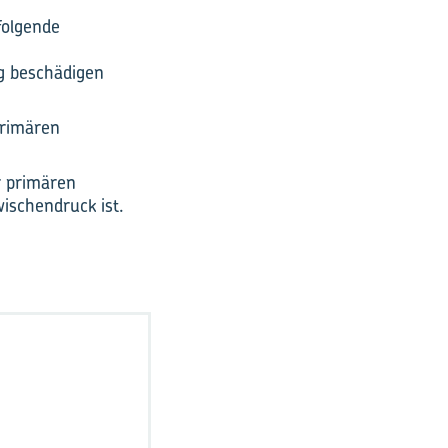
folgende
ng beschädigen
primären
r primären
ischendruck ist.