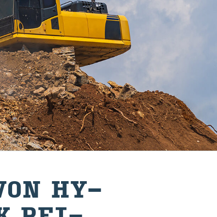
 VON HY­
K REI­