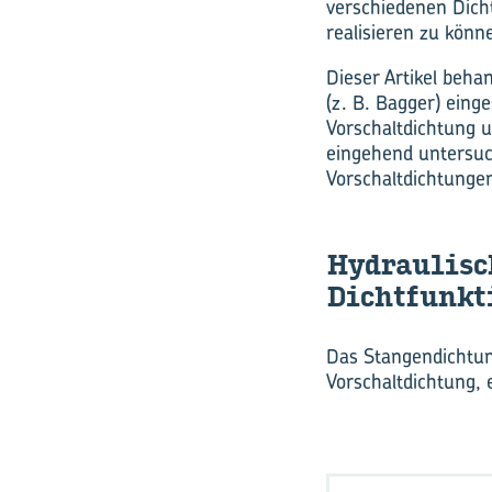
verschiedenen Dich
realisieren zu könn
Dieser Artikel beh
(z. B. Bagger) ein
Vorschaltdichtung 
eingehend untersuc
Vorschaltdichtunge
Hy­drau­li­s
Dicht­funk­t
Das Stangendichtun
Vorschaltdichtung, 