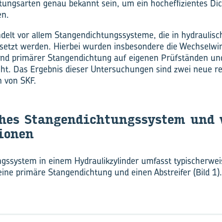
tungsarten genau bekannt sein, um ein hocheffizientes D
en.
andelt vor allem Stangendichtungssysteme, die in hydraul
gesetzt werden. Hierbei wurden insbesondere die Wechselw
und primärer Stangendichtung auf eigenen Prüfständen un
ht. Das Ergebnis dieser Untersuchungen sind zwei neue re
n von SKF.
ches Stan­gen­dich­tungs­sys­tem und 
io­nen
gssystem in einem Hydraulikzylinder umfasst typischerwei
eine primäre Stangendichtung und einen Abstreifer (Bild 1).