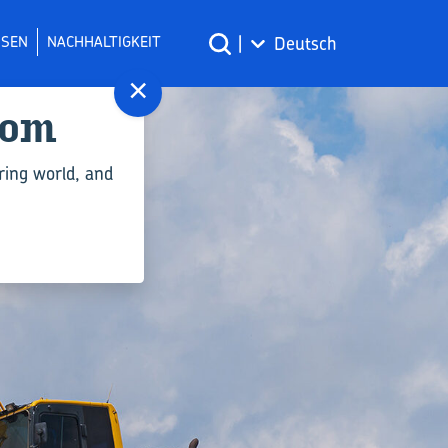
SSEN
NACHHALTIGKEIT
|
Deutsch
×
com
ring world, and