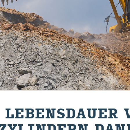
E LE­BENS­DAU­ER
­ZY­LIN­DERN DAN