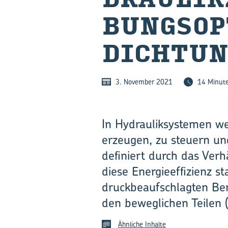
BUNGS­OP
DICH­TUN
3. November 2021
14 Minut
In Hydrauliksystemen we
erzeugen, zu steuern un
definiert durch das Ver
diese Energieeffizienz s
druckbeaufschlagten Ber
den beweglichen Teilen 
Ähnliche Inhalte