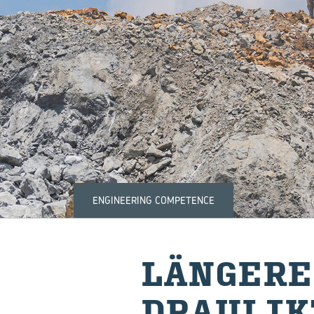
ENGINEERING COMPETENCE
LÄN­GE­R
DRAU­LIK