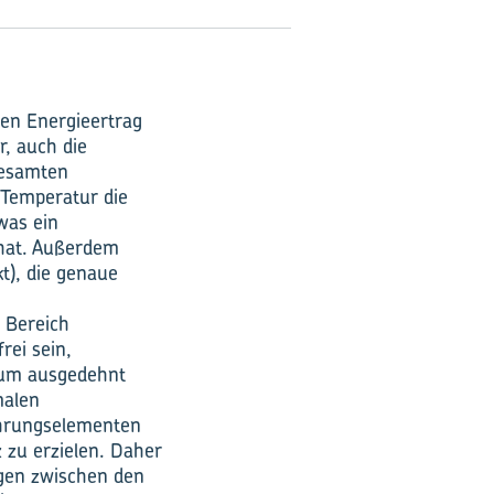
en Energieertrag
r, auch die
gesamten
 Temperatur die
was ein
 hat. Außerdem
t), die genaue
n Bereich
rei sein,
raum ausgedehnt
malen
ührungselementen
 zu erzielen. Daher
ngen zwischen den