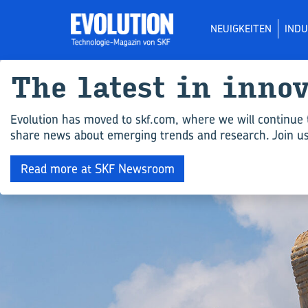
NEUIGKEITEN
INDU
The la­test in in­no­
Evolution has moved to skf.com, where we will continue 
share news about emerging trends and research. Join us 
Read more at SKF Newsroom