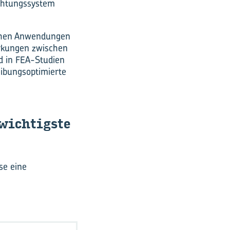
ichtungssystem
ischen Anwendungen
irkungen zwischen
d in FEA-Studien
ibungsoptimierte
wich­tigs­te
se eine