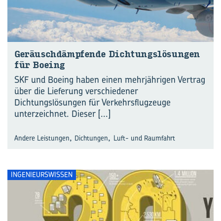
Ge­räusch­dämp­fen­de Dich­tungs­lö­sun­gen
für Boe­ing
SKF und Boeing haben einen mehrjährigen Vertrag
über die Lieferung verschiedener
Dichtungslösungen für Verkehrsflugzeuge
unterzeichnet. Dieser
[...]
,
,
Andere Leistungen
Dichtungen
Luft- und Raumfahrt
INGENIEURSWISSEN