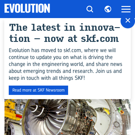
×
The la­test in in­no­va­
All ar­ticles for
ti­on – now at skf.com
"Luft- und Raum­
Evolution has moved to skf.com, where we will
continue to update you on what is driving the
fahrt"
change in the engineering world, and share news
about emerging trends and research. Join us and
keep in touch with all things SKF!
INDUSTRIE
Read more at SKF Newsroom