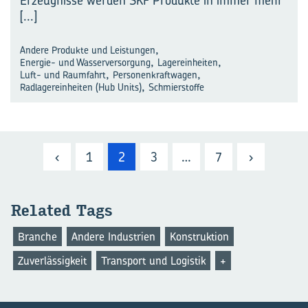
Erzeugnisse werden SKF Produkte in immer mehr
[...]
,
Andere Produkte und Leistungen
,
,
Energie- und Wasserversorgung
Lagereinheiten
,
,
Luft- und Raumfahrt
Personenkraftwagen
,
Radlagereinheiten (Hub Units)
Schmierstoffe
‹
1
2
3
…
7
›
Re­la­ted Tags
Branche
Andere Industrien
Konstruktion
Zuverlässigkeit
Transport und Logistik
+