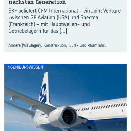
nächs­ten Ge­ne­ra­ti­on
SKF beliefert CFM International – ein Joint Venture
zwischen GE Aviation (USA) und Snecma
(Frankreich) – mit Hauptwellen- und
Getriebelagern für das
[...]
,
,
Andere (Wälzlager)
Konstruktion
Luft- und Raumfahrt
INGENIEURSWISSEN