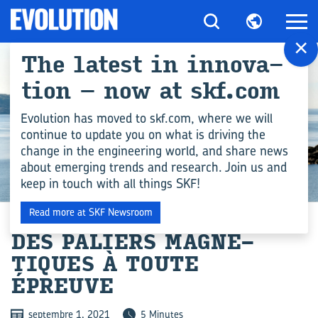
×
The la­test in in­no­va­
tion – now at skf.com
Evolution has moved to skf.com, where we will
continue to update you on what is driving the
change in the engineering world, and share news
about emerging trends and research. Join us and
keep in touch with all things SKF!
INDUSTRY
Read more at SKF Newsroom
DES PA­LIERS MA­GNÉ­
TIQUES À TOUTE
ÉPREUVE
septembre 1, 2021
5 Minutes