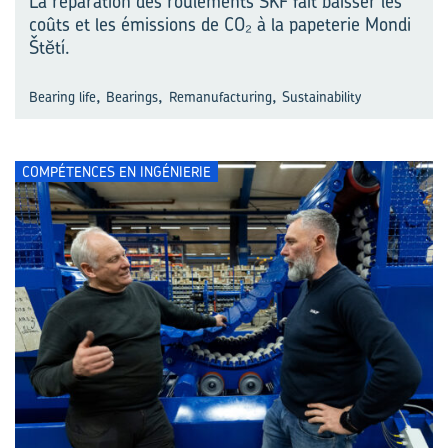
La réparation des roulements SKF fait baisser les
coûts et les émissions de CO₂ à la papeterie Mondi
Štĕtí.
,
,
,
Bearing life
Bearings
Remanufacturing
Sustainability
COMPÉTENCES EN INGÉNIERIE