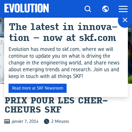
×
The la­test in in­no­va­
tion – now at skf.com
Evolution has moved to skf.com, where we will
continue to update you on what is driving the
change in the engineering world, and share news
about emerging trends and research. Join us and
keep in touch with all things SKF!
COMPÉTENCES EN INGÉNIERIE
Read more at SKF Newsroom
PRIX POUR LES CHER­
CHEURS SKF
janvier 7, 2014
2 Minutes