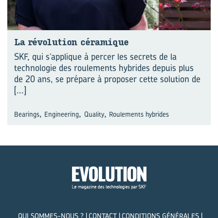
La ré­vo­lu­tion cé­ra­mique
SKF, qui s’applique à percer les secrets de la
technologie des roulements hybrides depuis plus
de 20 ans, se prépare à proposer cette solution de
[...]
,
,
,
Bearings
Engineering
Quality
Roulements hybrides
QUI SOMMES-NOUS ?
CONTACT
CONDITIONS GÉNÉRALES