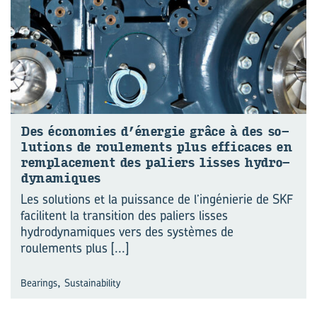
Des éco­no­mies d’éner­gie grâce à des so­
lu­tions de rou­le­ments plus ef­fi­caces en
rem­pla­ce­ment des pa­liers lisses hy­dro­
dy­na­miques
Les solutions et la puissance de l’ingénierie de SKF
facilitent la transition des paliers lisses
hydrodynamiques vers des systèmes de
roulements plus
[...]
,
Bearings
Sustainability