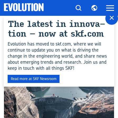
×
The la­test in in­no­va­
All ar­ticles for "Sus­
tion – now at skf.com
tai­na­bi­li­ty"
Evolution has moved to skf.com, where we will
continue to update you on what is driving the
change in the engineering world, and share news
COMPÉTENCES EN INGÉNIERIE
about emerging trends and research. Join us and
keep in touch with all things SKF!
Read more at SKF Newsroom