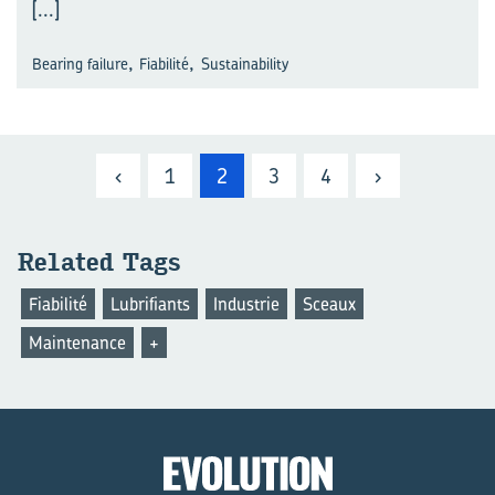
[...]
,
,
Bearing failure
Fiabilité
Sustainability
‹
1
2
3
4
›
Re­la­ted Tags
Fiabilité
Lubrifiants
Industrie
Sceaux
Maintenance
+